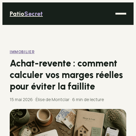
Patio
Secret
Maison
Bricolage
IMMOBILIER
Déco
Achat-revente : comment
Immobilier
calculer vos marges réelles
Jardinage
pour éviter la faillite
15 mai 2026
·
Élise de Montclar
·
6 min de lecture