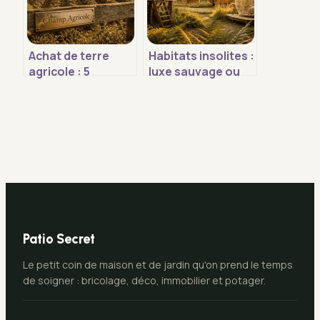
Achat de terre
Habitats insolites :
agricole : 5
luxe sauvage ou
indicateurs de
retour aux
fertilité pour
sources spartiate
sécuriser votre
?
investissement
Patio Secret
Le petit coin de maison et de jardin qu'on prend le temps
de soigner : bricolage, déco, immobilier et potager.