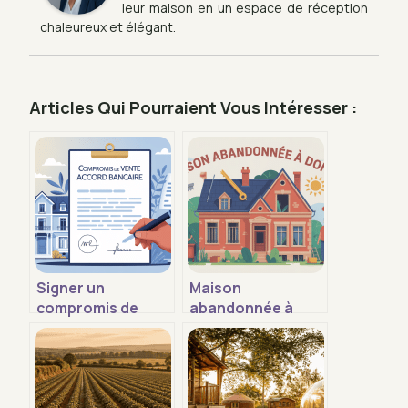
leur maison en un espace de réception
chaleureux et élégant.
Articles Qui Pourraient Vous Intéresser :
Signer un
Maison
compromis de
abandonnée à
vente avant
donner :
l’accord de la
opportunités,
banque : est-ce
démarches et
risqué ?
pièges à éviter