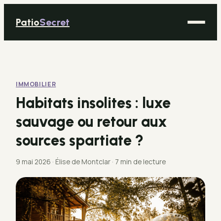
Patio
Secret
Maison
Bricolage
IMMOBILIER
Déco
Habitats insolites : luxe
Immobilier
sauvage ou retour aux
Jardinage
sources spartiate ?
9 mai 2026
·
Élise de Montclar
·
7 min de lecture