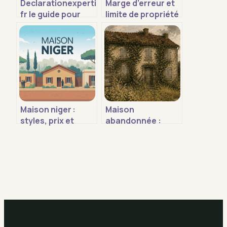
Declarationexpertise
Marge d’erreur et
fr le guide pour
limite de propriété
comprendre le site
: ce que vous
et ses services
devez vraiment
savoir
Maison niger :
Maison
styles, prix et
abandonnée :
étapes clés pour
comment
construire
identifier le statut
sereinement
juridique et réussir
votre acquisition