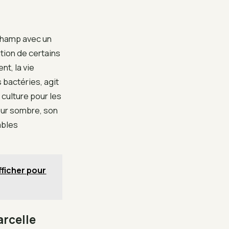
 champ avec un
ation de certains
nt, la vie
 bactéries, agit
ulture pour les
leur sombre, son
ables
fficher pour
arcelle