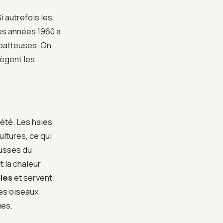
i autrefois les
des années 1960 a
-batteuses. On
ègent les
été. Les haies
ultures, ce qui
ausses du
t la chaleur
les
et servent
les oiseaux
ues.