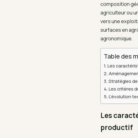
composition géol
agriculteur ou u
vers une exploit
surfaces en agr
agronomique.
Table des m
Les caractéri
Aménagement e
Stratégies d
Les critères d
L’évolution te
Les caract
productif