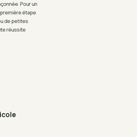
façonnée. Pour un
a première étape
ou de petites
ute réussite
icole