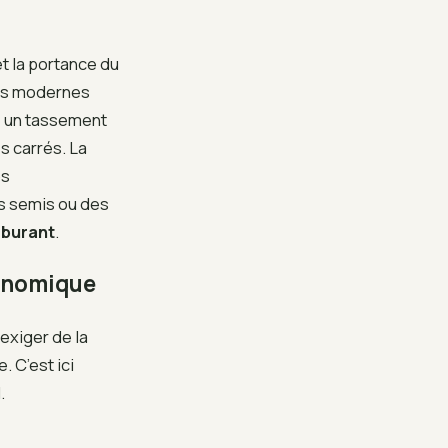
t la portance du
ins modernes
e un tassement
s carrés. La
ps
es semis ou des
burant
.
ronomique
exiger de la
 C’est ici
.