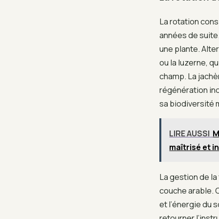
La rotation con
années de suite.
une plante. Alt
ou la luzerne, qu
champ. La jachè
régénération ind
sa biodiversité 
LIRE AUSSI
M
maîtrisé et i
La gestion de la
couche arable. 
et l’énergie du 
retourner l’ins