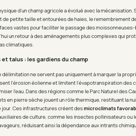
hysique d’un champ agricole a évolué avec la mécanisation. S
t de petite taille et entourées de haies, le remembrement 
rfaces vastes pour faciliter le passage des moissonneuses
’hui un retour à des aménagements plus complexes qui prot
as climatiques.
 et talus : les gardiens du champ
 délimitation ne servent pas uniquement à marquer la propri
sent l’érosion éolienne et limitent l’évapotranspiration des c
iser l’eau. Dans des régions comme le Parc Naturel des C
ts en pierre sèche jouent un rôle thermique, restituant la nui
jour. Ces infrastructures créent des
microclimats favorab
uxiliaires de culture, comme les insectes pollinisateurs ou 
avageurs, réduisant ainsi la dépendance aux intrants chimiq