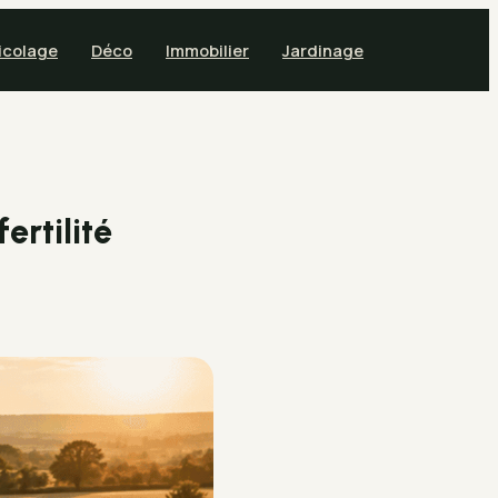
icolage
Déco
Immobilier
Jardinage
ertilité