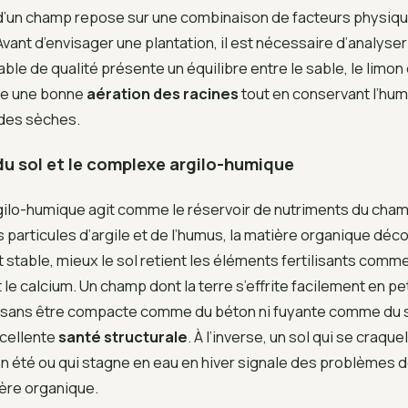
 d’un champ repose sur une combinaison de facteurs physiq
Avant d’envisager une plantation, il est nécessaire d’analyser
able de qualité présente un équilibre entre le sable, le limon e
ise une bonne
aération des racines
tout en conservant l’hum
odes sèches.
du sol et le complexe argilo-humique
ilo-humique agit comme le réservoir de nutriments du champ.
s particules d’argile et de l’humus, la matière organique dé
stable, mieux le sol retient les éléments fertilisants comm
le calcium. Un champ dont la terre s’effrite facilement en pe
, sans être compacte comme du béton ni fuyante comme du 
cellente
santé structurale
. À l’inverse, un sol qui se craque
 été ou qui stagne en eau en hiver signale des problèmes d
ère organique.