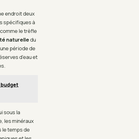
me endroit deux
s spécifiques à
 comme le trèfle
ité naturelle
du
 une période de
réserves d’eau et
es.
e budget
i sous la
, les minéraux
as le temps de
aniques et les