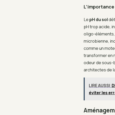
L’importance 
Le
pH du sol
dét
pH trop acide, in
oligo-éléments, 
microbienne, inc
comme un moteur
transformer en n
odeur de sous-bo
architectes de l
LIRE AUSSI
D
éviter les er
Aménagement