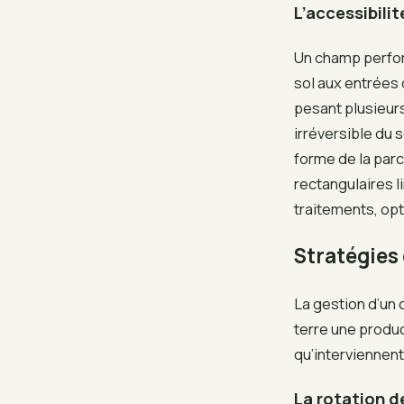
L’accessibili
Un champ perfor
sol aux entrées
pesant plusieur
irréversible du 
forme de la parc
rectangulaires 
traitements, opti
Stratégies
La gestion d’un 
terre une produc
qu’interviennen
La rotation d