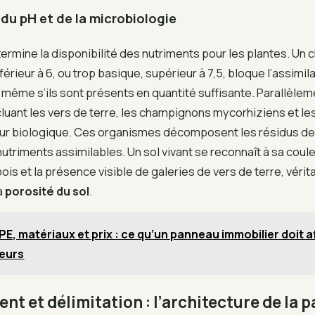
du pH et de la microbiologie
ermine la disponibilité des nutriments pour les plantes. Un
férieur à 6, ou trop basique, supérieur à 7,5, bloque l’assimil
même s’ils sont présents en quantité suffisante. Parallèleme
luant les vers de terre, les champignons mycorhiziens et les
 biologique. Ces organismes décomposent les résidus de c
utriments assimilables. Un sol vivant se reconnaît à sa cou
is et la présence visible de galeries de vers de terre, vérit
a
porosité du sol
.
PE, matériaux et prix : ce qu’un panneau immobilier doit a
reurs
 et délimitation : l’architecture de la p