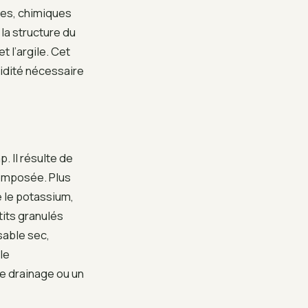
ues, chimiques
 la structure du
t l’argile. Cet
idité nécessaire
 Il résulte de
composée. Plus
e le potassium,
tits granulés
sable sec,
lle
e drainage ou un