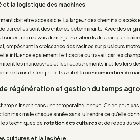
té et la logistique des machines
mant doit être accessible. La largeur des chemins d’accès e
 de parcelles sont des critères déterminants. Avec des eng
s tonnes, un mauvais drainage aux abords du champ entraîn
sol, empêchant la croissance des racines sur plusieurs mètre
elle influence également l’efficacité du travail, car les cham
limitent les manœuvres et les recouvrements inutiles lors d
misant ainsi le temps de travail et la
consommation de car
 de régénération et gestion du temps ag
champ s’inscrit dans une temporalité longue. On ne peut pas 
tion maximale chaque année sans lui rendre ce qu’elle donne.
t les techniques de
rotation des cultures
et de repos du sol
es cultures et la jachère