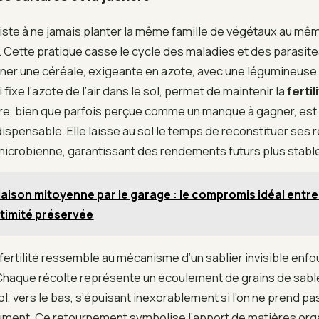
siste à ne jamais planter la même famille de végétaux au mê
 Cette pratique casse le cycle des maladies et des parasite
erner une céréale, exigeante en azote, avec une légumineuse
i fixe l’azote de l’air dans le sol, permet de maintenir la
fertil
re, bien que parfois perçue comme un manque à gagner, est
ispensable. Elle laisse au sol le temps de reconstituer ses 
microbienne, garantissant des rendements futurs plus stabl
aison mitoyenne par le garage : le compromis idéal entr
ntimité préservée
 fertilité ressemble au mécanisme d’un sablier invisible enfou
Chaque récolte représente un écoulement de grains de sable
sol, vers le bas, s’épuisant inexorablement si l’on ne prend p
trument. Ce retournement symbolise l’apport de matières org