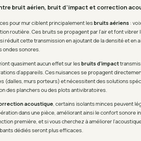
ntre bruit aérien, bruit d’impact et correction ac
nces pour mur ciblent principalement les
bruits aériens
: voi
ion routière. Ces bruits se propagent par l’air et font vibrer 
isi réduit cette transmission en ajoutant de la densité et en
es ondes sonores.
 n’ont quasiment aucun effet sur les
bruits d’impact
transmis 
brations d’appareils. Ces nuisances se propagent directemen
es (dalles, murs porteurs) et nécessitent des solutions sp
ion des planchers ou des plots antivibratoires.
orrection acoustique
, certains isolants minces peuvent l
bération dans une pièce, améliorant ainsi le confort sonore i
onction première, et si vous cherchez à améliorer l’acoustique
ants dédiés seront plus efficaces.