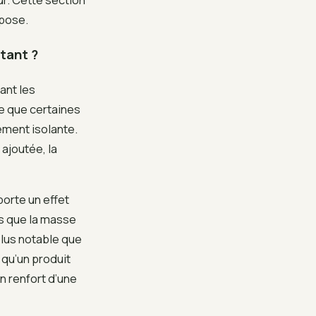
 pose.
tant ?
ant les
ce que certaines
ement isolante.
ajoutée, la
orte un effet
is que la masse
 plus notable que
 qu’un produit
en renfort d’une