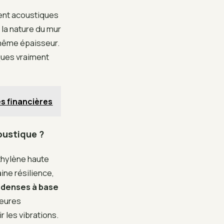
uent acoustiques
la nature du mur
 même épaisseur.
iques vraiment
es financières
oustique ?
thylène haute
ine résilience,
denses à base
leures
 les vibrations.