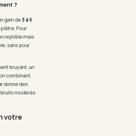
ement ?
un gain de
3 à 5
plâtre. Pour
erceptible mais
le, sans pour
ment bruyant, un
tion combinant
ur
donne des
es bruits modérés
n votre