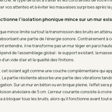
ter vos attentes et à éviter les mauvaises surprises après la
ionne l’isolation phonique mince sur un mur exis
que mince limite surtout la transmission des bruits en atténu
 absorbant une partie de l’énergie sonore. Contrairement à 
ent entendre, il ne transforme pas un mur léger en paroi haut
épend de l’assemblage global : le support existant, la masse 
’un vide d’air et la qualité des finitions.
e, cet isolant agit comme une couche complémentaire qui app
. La partie résiliente absorbe une partie des vibrations tand
agation. Sur un mur en béton ou en brique pleine, l’effet sera
loison alvéolaire de 5 cm. L’erreur courante consiste à croire
a à bloquer tous les bruits, alors qu’il fonctionne avant tout 