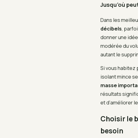
Jusqu’où peut
Dans les meilleu
décibels
, parfo
donner une idée
modérée du volu
autant le suppri
Si vous habitez 
isolant mince se
masse importan
résultats signifi
et d’améliorer l
Choisir le 
besoin