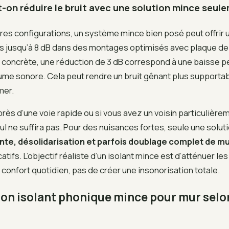
-on réduire le bruit avec une solution mince seul
res configurations, un système mince bien posé peut offrir 
is jusqu’à 8 dB dans des montages optimisés avec plaque de 
 concrète, une réduction de 3 dB correspond à une baisse p
me sonore. Cela peut rendre un bruit gênant plus supportab
mer.
près d’une voie rapide ou si vous avez un voisin particulière
ul ne suffira pas. Pour des nuisances fortes, seule une solu
te, désolidarisation et parfois doublage complet de m
catifs. L’objectif réaliste d’un isolant mince est d’atténuer l
e confort quotidien, pas de créer une insonorisation totale.
bon isolant phonique mince pour mur selo