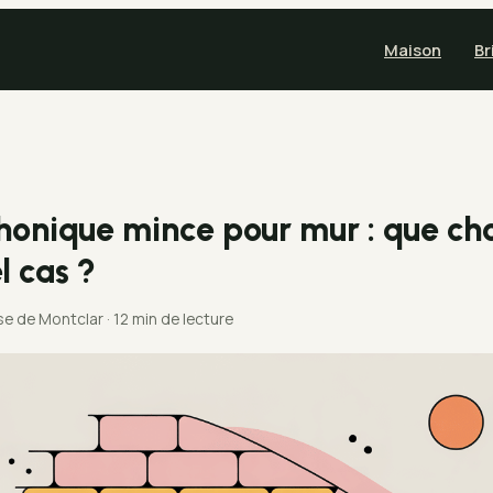
Maison
Br
phonique mince pour mur : que cho
l cas ?
ise de Montclar
·
12 min de lecture