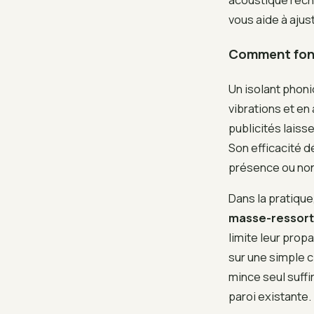
vous aide à ajus
Comment fonct
Un isolant phoni
vibrations et en
publicités laiss
Son efficacité d
présence ou non d
Dans la pratiqu
masse-ressort
limite leur prop
sur une simple c
mince seul suffir
paroi existante.