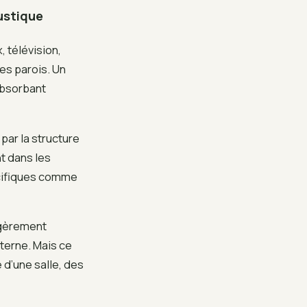
oustique
x, télévision,
les parois. Un
 absorbant
par la structure
t dans les
écifiques comme
égèrement
nterne. Mais ce
 d’une salle, des