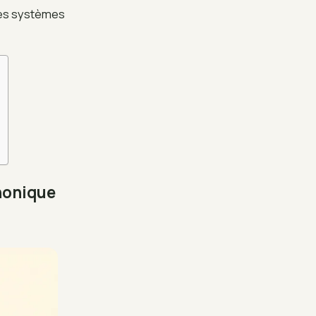
tres systèmes
honique