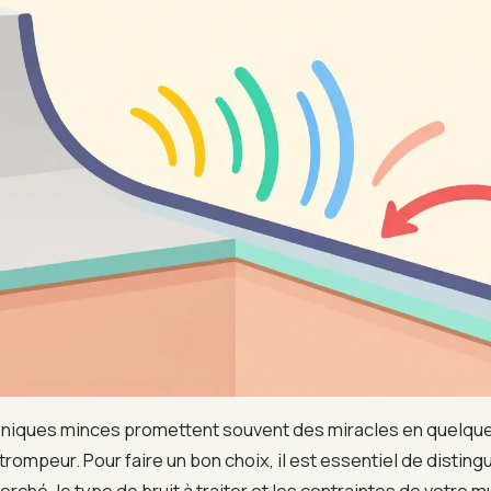
oniques minces promettent souvent des miracles en quelque
trompeur. Pour faire un bon choix, il est essentiel de disting
rché, le type de bruit à traiter et les contraintes de votre m