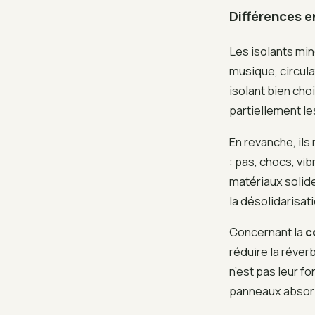
Différences e
Les isolants mi
musique, circulat
isolant bien cho
partiellement l
En revanche, ils
: pas, chocs, vi
matériaux solid
la désolidarisat
Concernant la
c
réduire la réver
n’est pas leur f
panneaux absorb