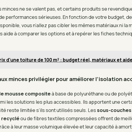
s minces ne se valent pas, et certains produits se revendiq
de performances sérieuses. En fonction de votre budget, de 
isponible, vous n’allez pas cibler les mêmes matériaux ni la
s aide à comparer les options et à repérer les fiches techn
rix d'une toiture de 100 m² : budget réel, matériaux et aid
ux minces privilégier pour améliorer l’isolation ac
de mousse composite
à base de polyuréthane ou de polyé
mi les solutions les plus accessibles. Ils apportent une certa
ité reste limitée s’ils sont utilisés seuls. Les
sous-couches 
 recyclé
ou de fibres textiles compressées offrent de meil
ce à leur masse volumique élevée et leur capacité à amortir