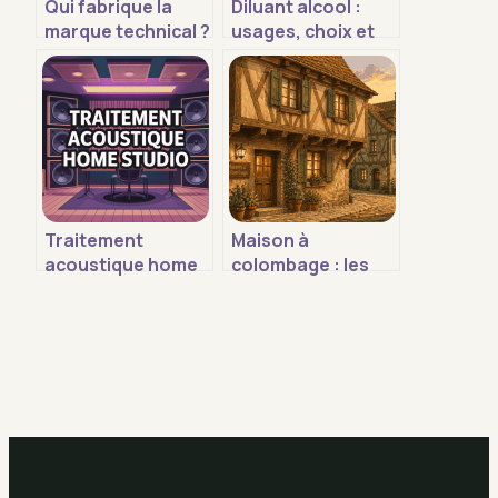
Qui fabrique la
Diluant alcool :
marque technical ?
usages, choix et
origine, fabricants
précautions pour
et gammes
des résultats
propres
Traitement
Maison à
acoustique home
colombage : les
studio : guide
secrets
complet pour un
techniques d’une
son maîtrisé
architecture
médiévale durable