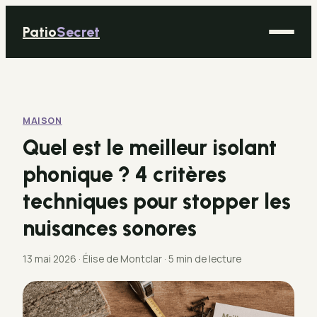
Patio
Secret
Maison
Bricolage
MAISON
Déco
Quel est le meilleur isolant
Immobilier
phonique ? 4 critères
Jardinage
techniques pour stopper les
nuisances sonores
13 mai 2026
·
Élise de Montclar
·
5 min de lecture