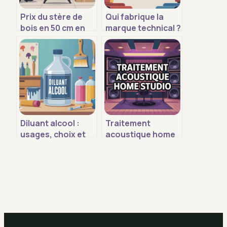
Prix du stère de
Qui fabrique la
bois en 50 cm en
marque technical ?
2026 : repères et
origine, fabricants
bons plans
et gammes
Diluant alcool :
Traitement
usages, choix et
acoustique home
précautions pour
studio : guide
des résultats
complet pour un
propres
son maîtrisé