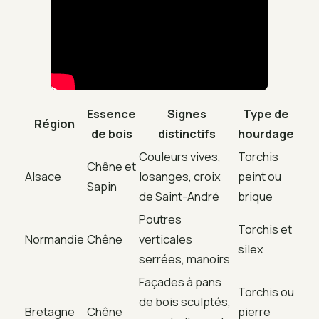
Essence
Signes
Type de
Région
de bois
distinctifs
hourdage
Couleurs vives,
Torchis
Chêne et
Alsace
losanges, croix
peint ou
Sapin
de Saint-André
brique
Poutres
Torchis et
Normandie
Chêne
verticales
silex
serrées, manoirs
Façades à pans
Torchis ou
de bois sculptés,
Bretagne
Chêne
pierre