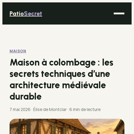
Patio
Secret
Maison
Bricolage
MAISON
Déco
Maison à colombage : les
Immobilier
secrets techniques d’une
Jardinage
architecture médiévale
durable
7 mai 2026
·
Élise de Montclar
·
6 min de lecture