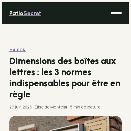
Patio
Secret
Maison
Bricolage
MAISON
Déco
Dimensions des boîtes aux
Immobilier
lettres : les 3 normes
Jardinage
indispensables pour être en
règle
26 juin 2026
·
Élise de Montclar
·
5 min de lecture