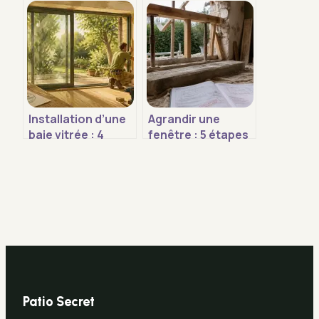
réelle, coûts et
prévoir pour vos
réglages pour
travaux de façade
réduire vos
ou d’intérieur ?
factures
Installation d’une
Agrandir une
baie vitrée : 4
fenêtre : 5 étapes
méthodes de pose
techniques et les
et les erreurs
autorisations
d’étanchéité à
obligatoires
éviter
Patio Secret