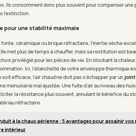
es. Ils consomment donc plus souvent pour compenser une p
 l’extinction.
he pour une stabilité maximale
fonte, céramique ou brique réfractaire, l’inertie sèche exce
Elle met plus de temps à chauffer, mais sa restitution est be
choix privilégié pour les pièces de vie. En stockant la chaleur,
ommation. Ici, l’étanchéité de votre enveloppe thermique es
e soit efficace, l’air chaud ne doit pas s’échapper par un
joint
e menuiserie mal ajustée. Une fuite d’air au niveau des huis
liciter la résistance plus souvent, annulant le bénéfice du s
ériau réfractaire.
nduit à la chaux aérienne : 5 avantages pour assainir vos
e intérieur