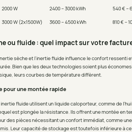
2000 W
2400 – 3000 kWh
540 € – 
3000 W (2x1500W)
3600 – 4500 kWh
810 € – 1
he ou fluide : quel impact sur votre factur
inertie sèche et l’inertie fluide influence le confort ressenti e
 durée. Bien que les deux technologies soient plus économes
sique, leurs courbes de température diffèrent.
ide pour une montée rapide
inertie fluide utilisent un liquide caloporteur, comme de l’hui
equel est plongée la résistance. Ils offrent une montée en 
pour des pièces nécessitant un confort immédiat, comme une 
is. Leur capacité de stockage est toutefois inférieure à ce