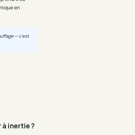
rmique en
auffage
— c’est
à inertie ?