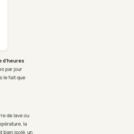
e d’heures
es par jour
 le fait que
re de lave ou
mpérature, la
 bien isolé, un