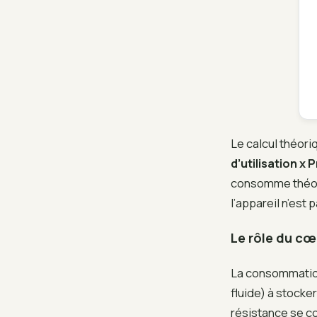
Le calcul théoriq
d’utilisation x 
consomme théoriq
l’appareil n’est
Le rôle du cœ
La consommation
fluide) à stocker
résistance se co