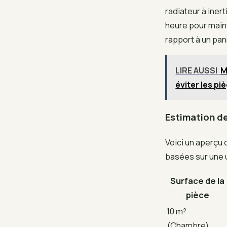
radiateur à iner
heure pour maint
rapport à un pa
LIRE AUSSI
M
éviter les pi
Estimation de
Voici un aperç
basées sur une ut
Surface de la
pièce
10 m²
(Chambre)