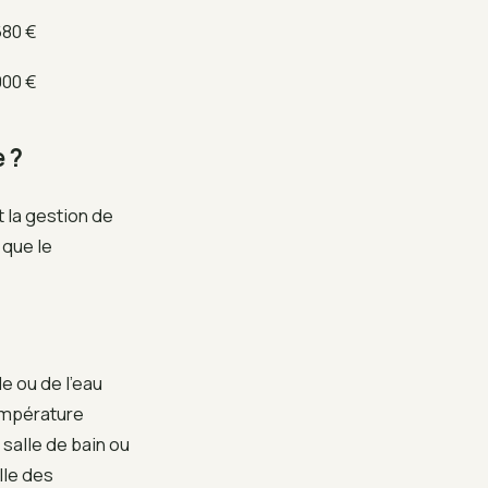
680 €
000 €
e ?
t la gestion de
 que le
le ou de l’eau
température
salle de bain ou
lle des