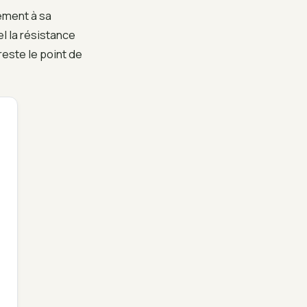
uement à sa
 la résistance
este le point de