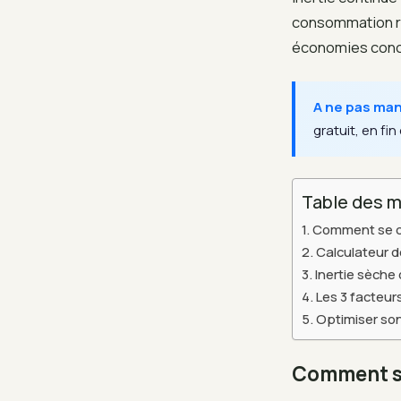
consommation ré
économies conc
A ne pas ma
gratuit, en fin 
Table des m
Comment se ca
Calculateur 
Inertie sèche 
Les 3 facteur
Optimiser son 
Comment se