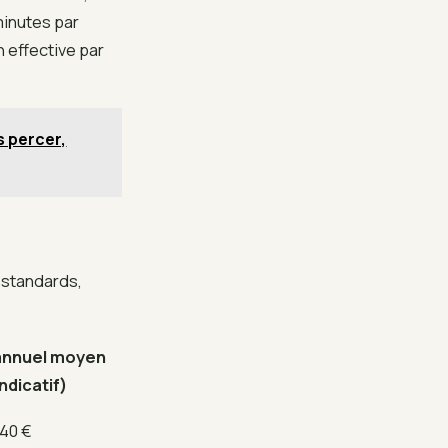
minutes par
 effective par
s percer,
 standards,
annuel moyen
indicatif)
340 €