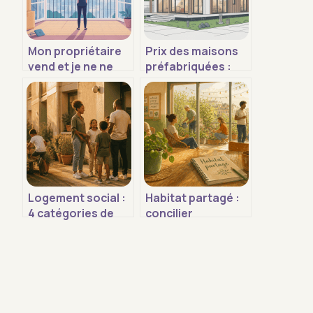
Mon propriétaire
Prix des maisons
vend et je ne ne
préfabriquées :
trouve pas de
fourchettes,
logement que faire
budget réel et
coûts cachés
Logement social :
Habitat partagé :
4 catégories de
concilier
loyers et les
autonomie privée
critères
et solidarité
d’éligibilité pour y
collective
accéder