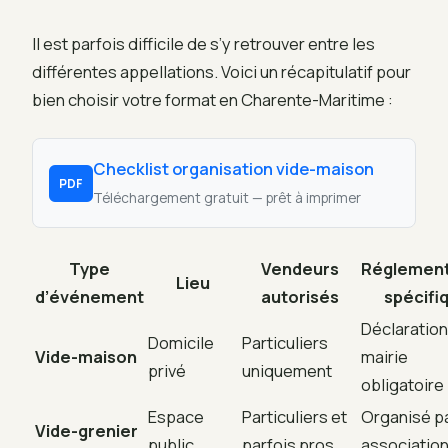
Il est parfois difficile de s’y retrouver entre les
différentes appellations. Voici un récapitulatif pour
bien choisir votre format en Charente-Maritime :
Checklist organisation vide-maison
PDF
Téléchargement gratuit — prêt à imprimer
Type
Vendeurs
Réglement
Lieu
d’événement
autorisés
spécifi
Déclaration
Domicile
Particuliers
Vide-maison
mairie
privé
uniquement
obligatoire
Espace
Particuliers et
Organisé p
Vide-grenier
public
parfois pros
associatio