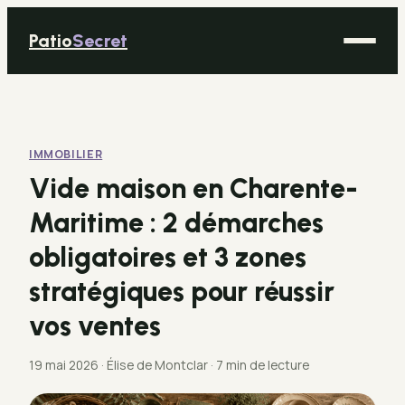
Patio
Secret
Maison
Bricolage
IMMOBILIER
Déco
Vide maison en Charente-
Immobilier
Maritime : 2 démarches
Jardinage
obligatoires et 3 zones
stratégiques pour réussir
vos ventes
19 mai 2026
·
Élise de Montclar
·
7 min de lecture