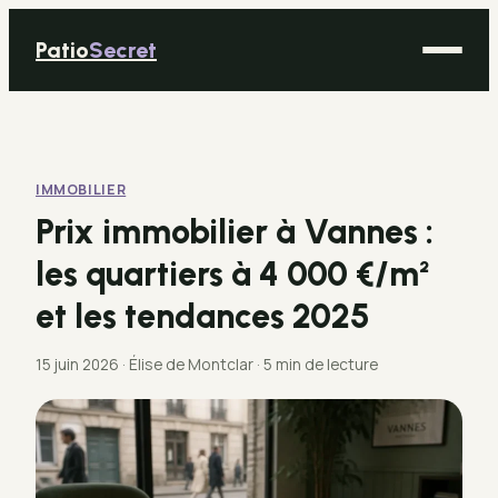
Patio
Secret
Maison
Bricolage
IMMOBILIER
Déco
Prix immobilier à Vannes :
Immobilier
les quartiers à 4 000 €/m²
Jardinage
et les tendances 2025
15 juin 2026
·
Élise de Montclar
·
5 min de lecture