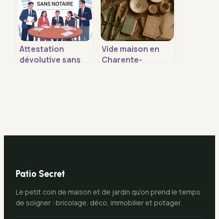
Attestation
Vide maison en
dévolutive sans
Charente-
notaire : ce qui est
Maritime : 2
vraiment possible
démarches
obligatoires et 3
zones
stratégiques pour
réussir vos ventes
Patio Secret
Le petit coin de maison et de jardin qu'on prend le temps
de soigner : bricolage, déco, immobilier et potager.