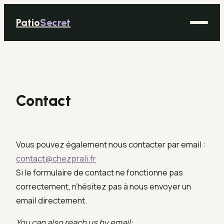
Patio
Secret
Maison
Bricolage
Contact
Déco
Immobilier
Jardinage
Vous pouvez également nous contacter par email :
contact@chezprali.fr
Si le formulaire de contact ne fonctionne pas
correctement, n’hésitez pas à nous envoyer un
email directement.
You can also reach us by email: