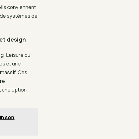
eils conviennent
 de systèmes de
 et design
g, Leisure ou
es et une
 massif. Ces
ire
t une option
.
un son