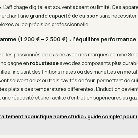
e. L’affichage digital est souvent absent ou limité. Ces appar
cherchant une
grande capacité de cuisson
sans nécessiter
exes ou de précision professionnelle.
gamme (1 200 € – 2 500 €) : l’équilibre performance
re les passionnés de cuisine avec des marques comme Sme
ano gagne en
robustesse
avec des composants plus durabl
illée, incluant des finitions mates ou des manettes en métal
nt souvent deux ou trois cavités de four, permettant de cu
es plats à des températures différentes. L’induction devien
 une réactivité et une facilité d’entretien supérieures au gaz
raitement acoustique home studio : guide complet pour 