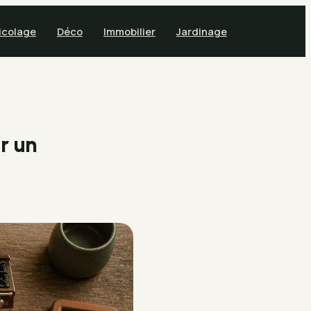
icolage
Déco
Immobilier
Jardinage
r un