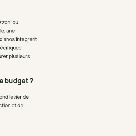
zzoni ou
le, une
pianos intègrent
pécifiques
rer plusieurs
le budget ?
ond levier de
ction et de