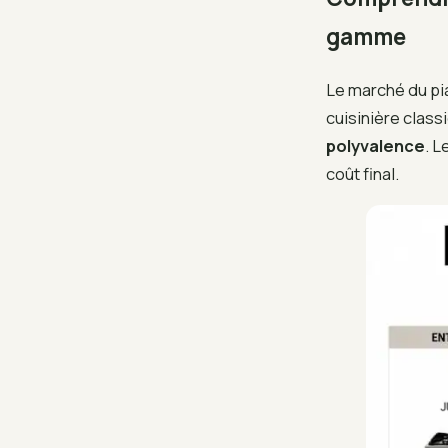
gamme
Le marché du pia
cuisinière class
polyvalence
. L
coût final.