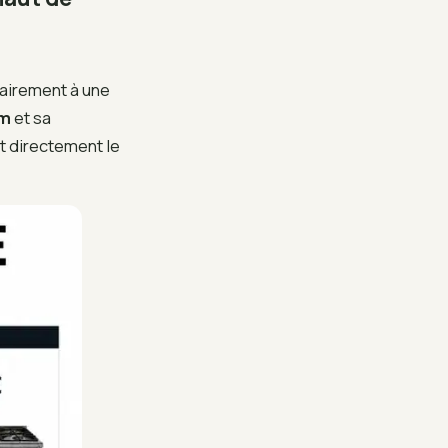
rairement à une
cm
et sa
nt directement le