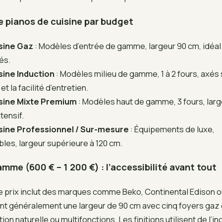
 pianos de cuisine par budget
isine Gaz
: Modèles d’entrée de gamme, largeur 90 cm, idéal
és.
sine Induction
: Modèles milieu de gamme, 1 à 2 fours, axés 
 la facilité d’entretien.
isine Mixte Premium
: Modèles haut de gamme, 3 fours, larg
tensif.
isine Professionnel / Sur-mesure
: Équipements de luxe,
les, largeur supérieure à 120 cm.
amme (600 € – 1 200 €) : l’accessibilité avant tout
e prix inclut des marques comme Beko, Continental Edison 
nt généralement une largeur de 90 cm avec cinq foyers gaz e
ion naturelle ou multifonctions. Les finitions utilisent de l’i