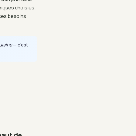
niques choisies.
ses besoins
uisine
— c’est
haut de