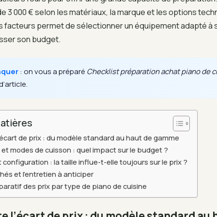
de 3 000 € selon les matériaux, la marque et les options tech
facteurs permet de sélectionner un équipement adapté à 
sser son budget.
nquer
: on vous a préparé
Checklist préparation achat piano de c
d’article.
atières
écart de prix : du modèle standard au haut de gamme
et modes de cuisson : quel impact sur le budget ?
onfiguration : la taille influe-t-elle toujours sur le prix ?
és et l’entretien à anticiper
ratif des prix par type de piano de cuisine
l’écart de prix : du modèle standard au 