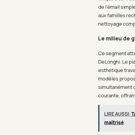
de l’émail simpl
aux familles re
nettoyage compl
Le milieu de 
Ce segment atti
DeLonghi. Le pi
esthétique trava
modèles propose
simultanément d
courante, offrant
LIRE AUSSI
T
maîtrisé