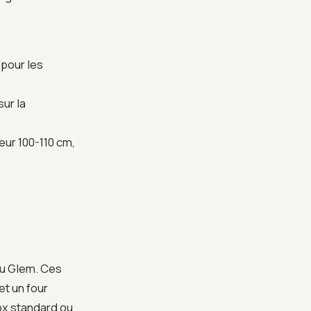
 pour les
sur la
eur 100-110 cm,
ou Glem. Ces
t un four
nox standard ou