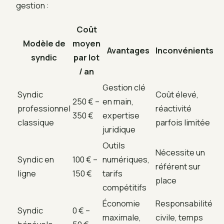
gestion :
Coût
Modèle de
moyen
Avantages
Inconvénients
syndic
par lot
/ an
Gestion clé
Syndic
Coût élevé,
250 € –
en main,
professionnel
réactivité
350 €
expertise
classique
parfois limitée
juridique
Outils
Nécessite un
Syndic en
100 € –
numériques,
référent sur
ligne
150 €
tarifs
place
compétitifs
Économie
Responsabilité
Syndic
0 € –
maximale,
civile, temps