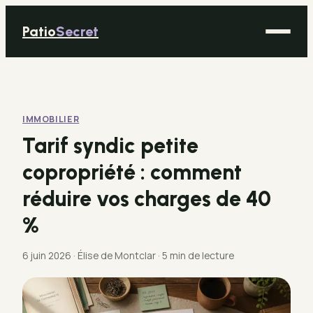
Patio
Secret
Maison
Bricolage
IMMOBILIER
Déco
Tarif syndic petite
Immobilier
copropriété : comment
Jardinage
réduire vos charges de 40
%
6 juin 2026
·
Élise de Montclar
·
5 min de lecture