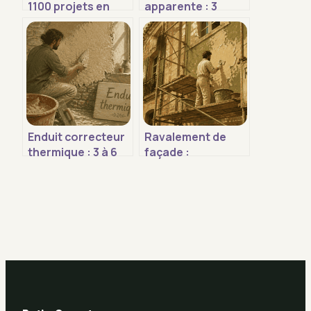
1100 projets en
apparente : 3
France et les
étapes pour
leviers pour
réussir sa
réussir votre vie
rénovation et
en commun
éviter les
infiltrations
Enduit correcteur
Ravalement de
thermique : 3 à 6
façade :
cm pour supprimer
l’obligation des 10
l’effet de paroi
ans et les 3 signes
froide
qui imposent
d’anticiper