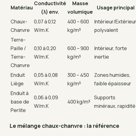
Conductivité
Masse
Matériau
Usage principal
(λ) env.
volumique
Chaux-
0,07 à 0,12
400 – 600
Intérieur/Extérieur
Chanvre
W/m.K
kg/m³
polyvalent
Terre-
Paille /
0,10 à 0,20
600 – 900
Intérieur, forte
Terre-
W/m.K
kg/m³
inertie
Chanvre
Enduit
0,05 à 0,08
300 – 450
Zones humides,
Liège
W/m.K
kg/m³
faible épaisseur
Enduit à
0,06 à 0,09
Supports
base de
400 kg/m³
W/m.K
minéraux, rapidité
Perlite
Le mélange chaux-chanvre : la référence