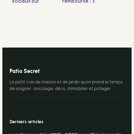
sociaux sur
remboursé : 3
revenus fonciers :
réflexes pour
17,2 % de ponction
récupérer vos
et les clés pour
fonds et libérer
optimiser votre
votre titre de
fiscalité
propriété
Patio Secret
Le petit coin de maison et de jardin qu'on prend le temps
de soigner : bricolage, déco, immobilier et potager.
Derniers articles