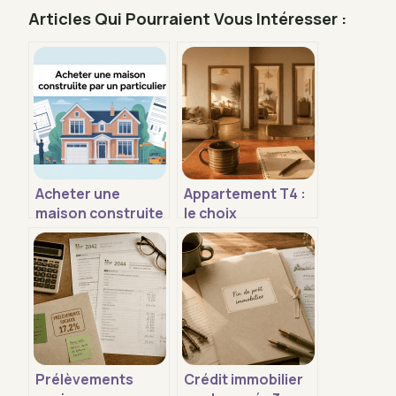
Articles Qui Pourraient Vous Intéresser :
Acheter une
Appartement T4 :
maison construite
le choix
par un particulier :
stratégique pour
le guide pour
concilier vie de
acheter sans
famille et
risque
télétravail
Prélèvements
Crédit immobilier