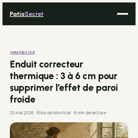
Patio
Secret
Maison
Bricolage
IMMOBILIER
Déco
Enduit correcteur
Immobilier
thermique : 3 à 6 cm pour
Jardinage
supprimer l’effet de paroi
froide
20 mai 2026
·
Élise de Montclar
·
6 min de lecture