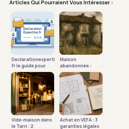
Articles Qui Pourraient Vous Intéresser :
Declarationexpertise
Maison
fr le guide pour
abandonnée :
comprendre le site
comment
et ses services
identifier le statut
juridique et réussir
votre acquisition
Vide-maison dans
Achat en VEFA : 3
le Tarn : 2
garanties légales