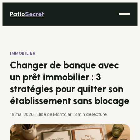
Patio
Secret
Maison
Bricolage
IMMOBILIER
Déco
Changer de banque avec
Immobilier
un prêt immobilier : 3
Jardinage
stratégies pour quitter son
établissement sans blocage
18 mai 2026
·
Élise de Montclar
·
8 min de lecture