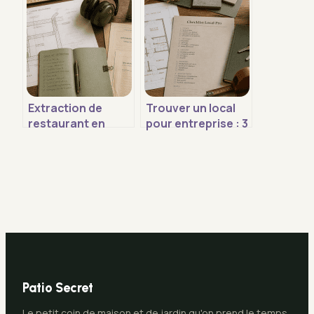
stratégies,
devez vraiment
erreurs et prix
savoir
Extraction de
Trouver un local
restaurant en
pour entreprise : 3
copropriété :
types de baux et 5
respectez les 8
critères pour ne
mètres et 40 cm de
pas se tromper
diamètre pour
éviter les litiges
Patio Secret
Le petit coin de maison et de jardin qu'on prend le temps