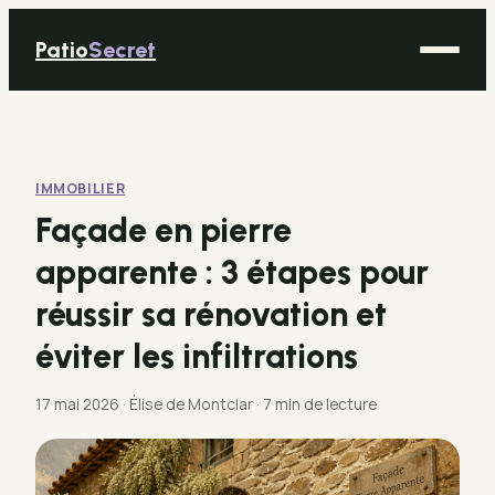
Patio
Secret
Maison
Bricolage
IMMOBILIER
Déco
Façade en pierre
Immobilier
apparente : 3 étapes pour
Jardinage
réussir sa rénovation et
éviter les infiltrations
17 mai 2026
·
Élise de Montclar
·
7 min de lecture