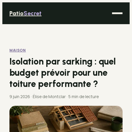
Patio
Secret
Maison
Bricolage
MAISON
Déco
Isolation par sarking : quel
Immobilier
budget prévoir pour une
Jardinage
toiture performante ?
9 juin 2026
·
Élise de Montclar
·
5 min de lecture