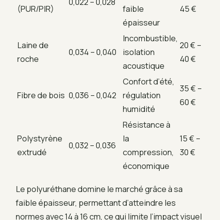
0,022 – 0,028
(PUR/PIR)
faible
45 €
épaisseur
Incombustible,
Laine de
20 € –
0,034 – 0,040
isolation
roche
40 €
acoustique
Confort d’été,
35 € –
Fibre de bois
0,036 – 0,042
régulation
60 €
humidité
Résistance à
Polystyrène
la
15 € –
0,032 – 0,036
extrudé
compression,
30 €
économique
Le polyuréthane domine le marché grâce à sa
faible épaisseur, permettant d’atteindre les
normes avec 14 à 16 cm, ce qui limite l’impact visuel