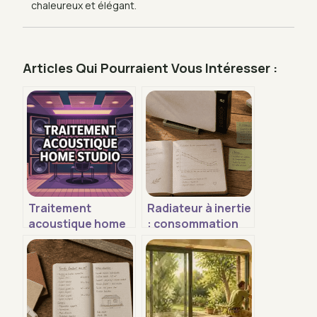
chaleureux et élégant.
Articles Qui Pourraient Vous Intéresser :
Traitement
Radiateur à inertie
acoustique home
: consommation
studio : guide
réelle, coûts et
complet pour un
réglages pour
son maîtrisé
réduire vos
factures