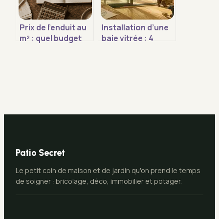
Prix de l’enduit au
Installation d’une
m² : quel budget
baie vitrée : 4
prévoir pour vos
méthodes de pose
travaux de façade
et les erreurs
ou d’intérieur ?
d’étanchéité à
éviter
Patio Secret
Le petit coin de maison et de jardin qu'on prend le temps
de soigner : bricolage, déco, immobilier et potager.