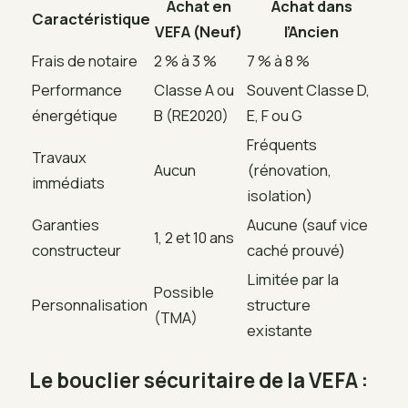
Achat en
Achat dans
Caractéristique
VEFA (Neuf)
l’Ancien
Frais de notaire
2 % à 3 %
7 % à 8 %
Performance
Classe A ou
Souvent Classe D,
énergétique
B (RE2020)
E, F ou G
Fréquents
Travaux
Aucun
(rénovation,
immédiats
isolation)
Garanties
Aucune (sauf vice
1, 2 et 10 ans
constructeur
caché prouvé)
Limitée par la
Possible
Personnalisation
structure
(TMA)
existante
Le bouclier sécuritaire de la VEFA :