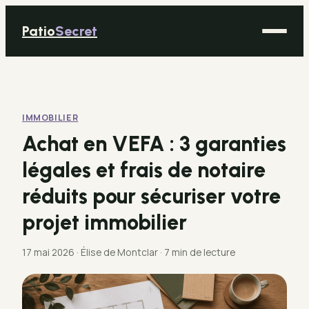
Patio
Secret
Maison
Bricolage
IMMOBILIER
Déco
Achat en VEFA : 3 garanties
Immobilier
légales et frais de notaire
Jardinage
réduits pour sécuriser votre
projet immobilier
17 mai 2026
·
Élise de Montclar
·
7 min de lecture