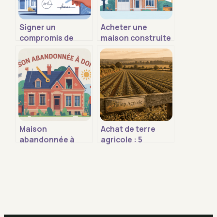
Signer un
Acheter une
compromis de
maison construite
vente avant
par un particulier :
l’accord de la
le guide pour
banque : est-ce
acheter sans
risqué ?
risque
Maison
Achat de terre
abandonnée à
agricole : 5
donner :
indicateurs de
opportunités,
fertilité pour
démarches et
sécuriser votre
pièges à éviter
investissement