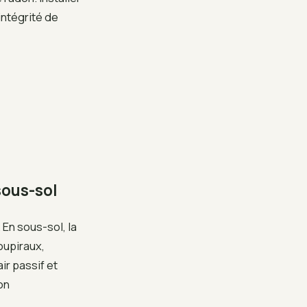
intégrité de
sous-sol
 En sous-sol, la
oupiraux,
ir passif et
on