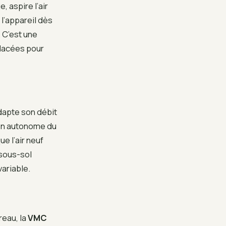
, aspire l’air
l’appareil dès
. C’est une
placées pour
dapte son débit
ion autonome du
e l’air neuf
 sous-sol
variable.
reau, la
VMC