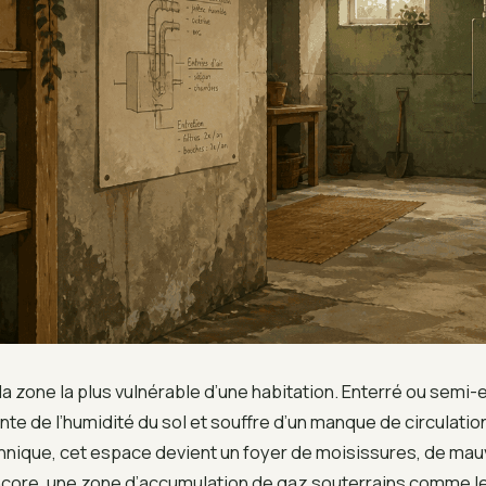
a zone la plus vulnérable d’une habitation. Enterré ou semi-ent
te de l’humidité du sol et souffre d’un manque de circulation
chnique, cet espace devient un foyer de moisissures, de ma
ncore, une zone d’accumulation de gaz souterrains comme le 