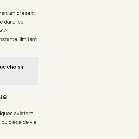
’uranium présent
e dans les
sse
stante, limitant
ue choisir
ue
iques existent.
 ou pièce de vie