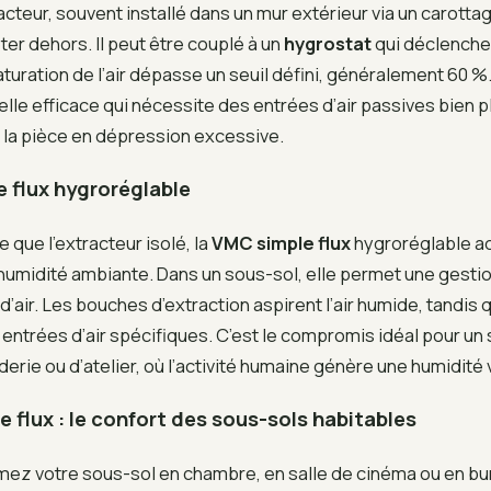
cteur, souvent installé dans un mur extérieur via un carottage
eter dehors. Il peut être couplé à un
hygrostat
qui déclenche 
aturation de l’air dépasse un seuil défini, généralement 60 %
lle efficace qui nécessite des entrées d’air passives bien 
 la pièce en dépression excessive.
 flux hygroréglable
 que l’extracteur isolé, la
VMC simple flux
hygroréglable a
l’humidité ambiante. Dans un sous-sol, elle permet une gest
’air. Les bouches d’extraction aspirent l’air humide, tandis qu
entrées d’air spécifiques. C’est le compromis idéal pour un
erie ou d’atelier, où l’activité humaine génère une humidité 
 flux : le confort des sous-sols habitables
mez votre sous-sol en chambre, en salle de cinéma ou en bu