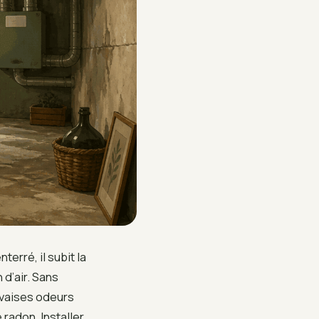
erré, il subit la
 d’air. Sans
uvaises odeurs
radon. Installer