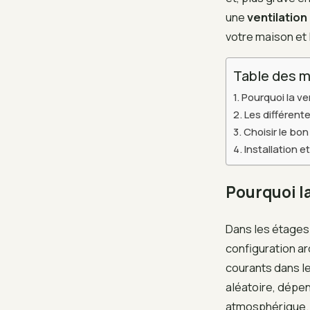
une
ventilatio
votre maison et 
Table des m
Pourquoi la ve
Les différent
Choisir le bo
Installation e
Pourquoi la
Dans les étages 
configuration a
courants dans le
aléatoire, dépen
atmosphérique.