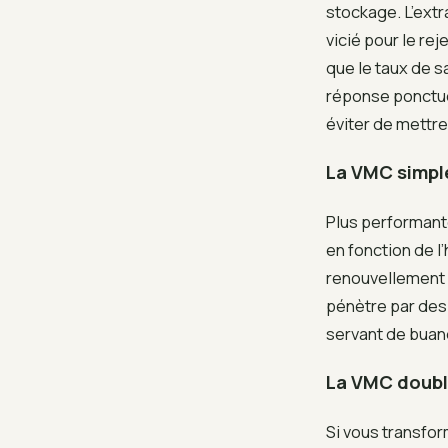
stockage. L’extra
vicié pour le rej
que le taux de s
réponse ponctue
éviter de mettre
La VMC simple
Plus performante
en fonction de 
renouvellement d
pénètre par des 
servant de buand
La VMC double
Si vous transfor