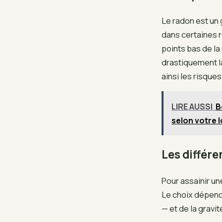
Le radon est un 
dans certaines 
points bas de l
drastiquement la
ainsi les risque
LIRE AUSSI
B
selon votre 
Les différ
Pour assainir u
Le choix dépend
— et de la gravi