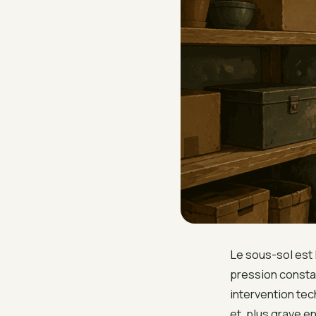
Le sous-sol est l
pression constan
intervention te
et, plus grave e