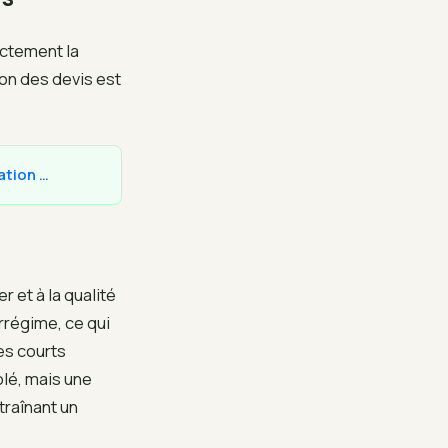
ectement la
on des devis est
ation …
 et à la qualité
rrégime, ce qui
es courts
olé, mais une
raînant un