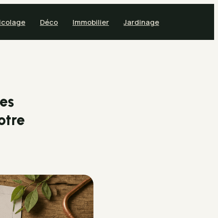
icolage
Déco
Immobilier
Jardinage
des
otre