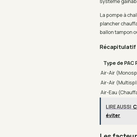
système gainab
La pompe à chale
plancher chauff
ballon tampon ou 
Récapitulatif
Type de PAC 
Air-Air (Monospl
Air-Air (Multispl
Air-Eau (Chauff
LIRE AUSSI
C
éviter
Les facteur