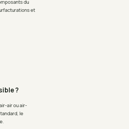
 composants du
urfacturations et
ible ?
r-air ou air-
tandard, le
e.