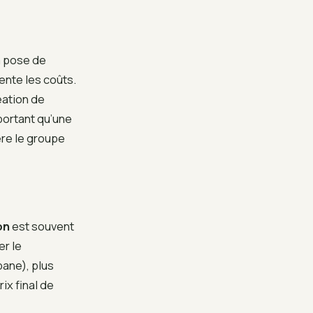
a pose de
ente les coûts.
éation de
portant qu’une
ière le groupe
on
est souvent
er le
ane), plus
ix final de