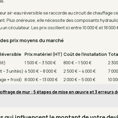
le.
ur air-eau réversible se raccorde au circuit de chauffage ce
ant. Plus onéreuse, elle nécessite des composants hydrau
un circulateur. Les prix oscillent ici entre 10 000 € et 18 000 
 des prix moyens du marché
Réversible
Prix matériel (HT)
Coût de l’installation
Tota
it)
1 500 € – 3 500 €
800 € – 1 500 €
2 300
it – 3 unités)
4 500 € – 8 000 €
2 500 € – 4 000 €
7 000
age + froid)
8 000 € – 13 000 €
2 000 € – 5 000 €
10 00
offrage de mur : 5 étapes de mise en œuvre et 3 erreurs 
s qui influencent le montant de votre dev