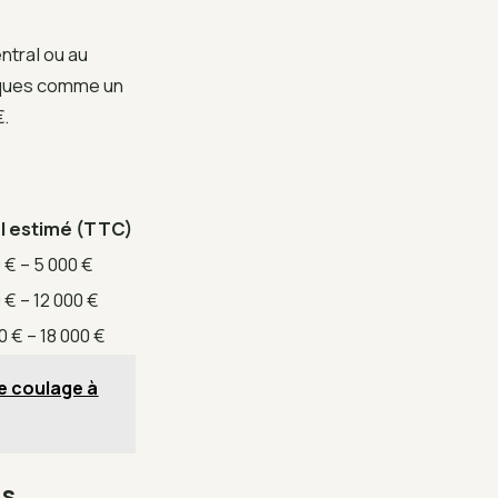
ntral ou au
liques comme un
€.
l estimé (TTC)
 € – 5 000 €
 € – 12 000 €
0 € – 18 000 €
de coulage à
is