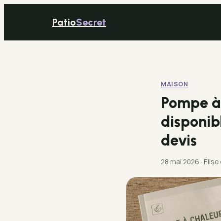
Patio
Secret
MAISON
Pompe à c
disponibl
devis
28 mai 2026
·
Élise