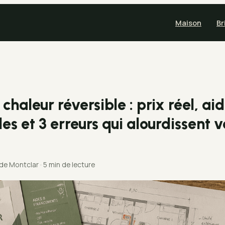
Maison
Br
haleur réversible : prix réel, ai
es et 3 erreurs qui alourdissent v
 de Montclar
·
5 min de lecture