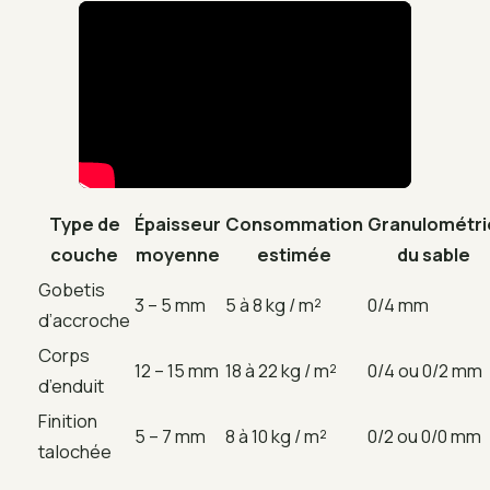
Type de
Épaisseur
Consommation
Granulométri
couche
moyenne
estimée
du sable
Gobetis
3 – 5 mm
5 à 8 kg / m²
0/4 mm
d’accroche
Corps
12 – 15 mm
18 à 22 kg / m²
0/4 ou 0/2 mm
d’enduit
Finition
5 – 7 mm
8 à 10 kg / m²
0/2 ou 0/0 mm
talochée