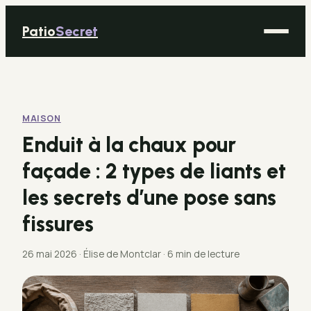
Patio
Secret
Maison
Bricolage
MAISON
Déco
Enduit à la chaux pour
Immobilier
façade : 2 types de liants et
Jardinage
les secrets d’une pose sans
fissures
26 mai 2026
·
Élise de Montclar
·
6 min de lecture