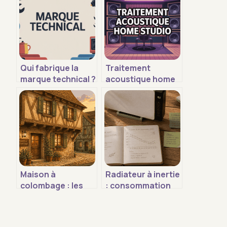
Qui fabrique la
Traitement
marque technical ?
acoustique home
origine, fabricants
studio : guide
et gammes
complet pour un
son maîtrisé
Maison à
Radiateur à inertie
colombage : les
: consommation
secrets
réelle, coûts et
techniques d’une
réglages pour
architecture
réduire vos