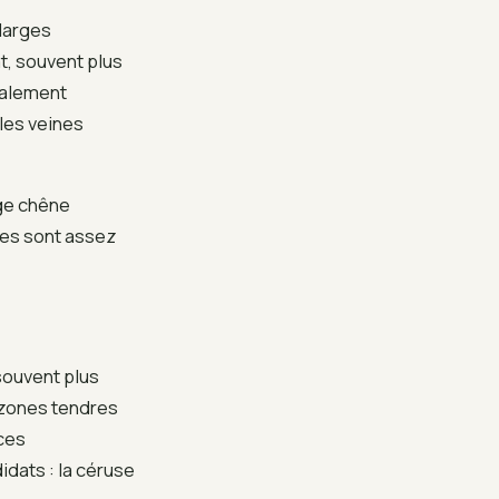
larges
at, souvent plus
galement
les veines
age chêne
ores sont assez
 souvent plus
s zones tendres
aces
dats : la céruse