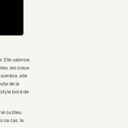
 Elle valorise
bles, les creux
 sombre, elle
oute de la
 style bord de
umé ou bleu
 ce cas, la