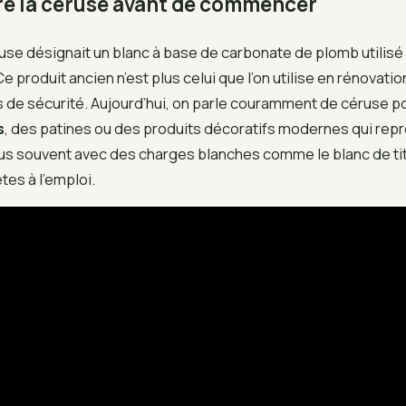
 la céruse avant de commencer
céruse désignait un blanc à base de carbonate de plomb utilisé 
Ce produit ancien n’est plus celui que l’on utilise en rénovat
s de sécurité. Aujourd’hui, on parle couramment de céruse p
s
, des patines ou des produits décoratifs modernes qui rep
plus souvent avec des charges blanches comme le blanc de t
tes à l’emploi.