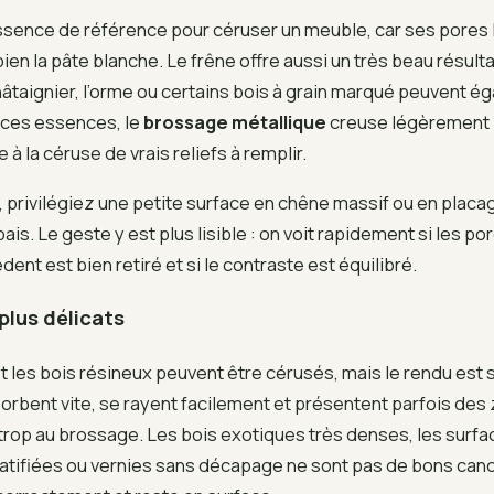
essence de référence pour céruser un meuble, car ses pores 
bien la pâte blanche. Le frêne offre aussi un très beau résult
âtaignier, l’orme ou certains bois à grain marqué peuvent é
r ces essences, le
brossage métallique
creuse légèrement 
à la céruse de vrais reliefs à remplir.
, privilégiez une petite surface en chêne massif ou en plac
is. Le geste y est plus lisible : on voit rapidement si les p
édent est bien retiré et si le contraste est équilibré.
plus délicats
 et les bois résineux peuvent être cérusés, mais le rendu est
absorbent vite, se rayent facilement et présentent parfois de
trop au brossage. Les bois exotiques très denses, les surf
atifiées ou vernies sans décapage ne sont pas de bons candi