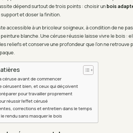
ussite dépend surtout de trois points : choisir un
bois adapt
support et doser la finition.
te accessible à un bricoleur soigneux, à condition de ne pa
einture blanche. Une céruse réussie laisse vivre le bois : ell
 les reliefs et conserve une profondeur que l’on ne retrouve 
paque.
atières
a céruse avant de commencer
se cérusent bien, et ceux qui déçoivent
 préparer pour travailler proprement
r réussir l’effet cérusé
entes, corrections et entretien dans le temps
 le rendu sans masquer le bois