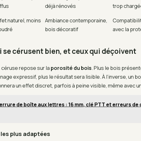
ffus
déjà rénovés
trop chargé
fet naturel, moins
Ambiance contemporaine,
Compatibilit
oudré
bois décoratif
avec la prot
i se cérusent bien, et ceux qui déçoivent
a céruse repose sur la
porosité du bois
. Plus le bois présen
nage expressif, plus le résultat sera lisible. À l’inverse, un b
nnera un effet discret, parfois à peine visible, même avec u
errure de boîte aux lettres : 16 mm, clé PTT et erreurs de
les plus adaptées