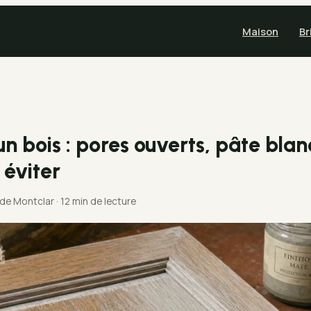
Maison
Br
n bois : pores ouverts, pâte blan
 éviter
 de Montclar
·
12 min de lecture