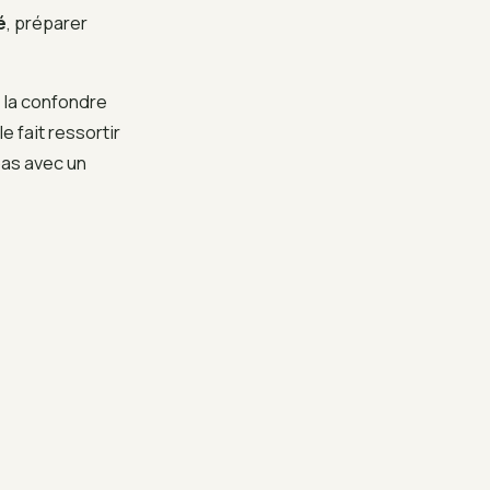
é
, préparer
s la confondre
e fait ressortir
pas avec un