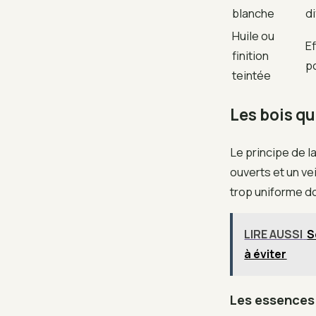
blanche
di
Huile ou
Ef
finition
p
teintée
Les bois qu
Le principe de l
ouverts et un vei
trop uniforme do
LIRE AUSSI
S
à éviter
Les essences 