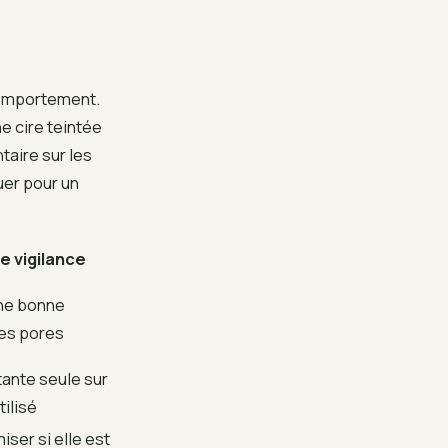
comportement.
e cire teintée
aire sur les
uer pour un
e vigilance
ne bonne
es pores
tante seule sur
tilisé
iser si elle est