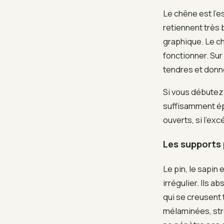
Le chêne est l’
retiennent très 
graphique. Le ch
fonctionner. Su
tendres et donne 
Si vous débutez
suffisamment épa
ouverts, si l’exc
Les supports 
Le pin, le sapin
irrégulier. Ils 
qui se creusent 
mélaminées, str