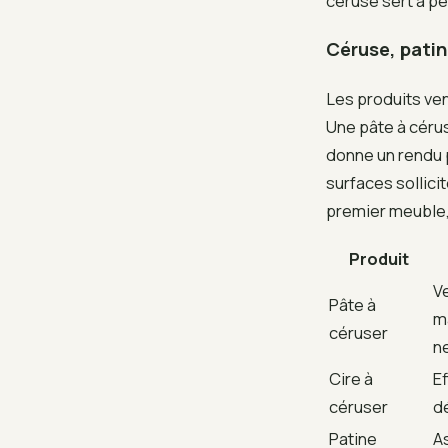
céruse sert à pe
Céruse, patine
Les produits ve
Une pâte à cérus
donne un rendu 
surfaces sollici
premier meuble, 
Produit
V
Pâte à
m
céruser
n
Cire à
Ef
céruser
d
Patine
A