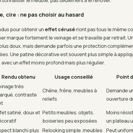
rsonnaliser le meuble, pas seulement à le rénover.
, cire : ne pas choisir au hasard
ndus pour obtenir un
effet cérusé
n’ont pas tous le même 
er marque fortement le veinage et se travaille par retrait. Un
plus doux, mais demande parfois une protection complément
tées. Une patine décorative est souvent plus simple à appliq
avec un effet moins profond mais plus régulier.
Rendu obtenu
Usage conseillé
Point d
einage très
Chêne, frêne, meubles à
Demande u
arqué, contraste
reliefs
ouverture d
et
fet satiné, doux et
Petits meubles, objets,
Moins résis
écoratif
boiseries peu exposées
un plateau u
spect blanchi plus
Relooking simple, meubles
Peut uniform