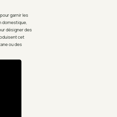
pour garnir les
ion domestique,
our désigner des
roduisent cet
itane ou des