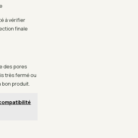
e
é à vérifier
ection finale
te des pores
ois très fermé ou
n bon produit.
 compatibilité