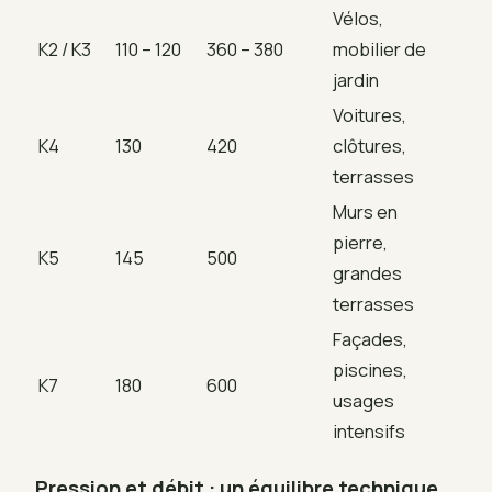
Vélos,
K2 / K3
110 – 120
360 – 380
mobilier de
jardin
Voitures,
K4
130
420
clôtures,
terrasses
Murs en
pierre,
K5
145
500
grandes
terrasses
Façades,
piscines,
K7
180
600
usages
intensifs
Pression et débit : un équilibre technique