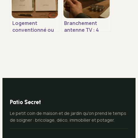
Logement
Branchement
conventionné ou
antenne TV : 4
non : quel impact
schémas pour une
sur votre
réception parfaite
rentabilité et vos
sans
droits ?
interférences
Patio Secret
Le petit coin de maison et de jardin qu'on prend le temps
de soigner : bricolage, déco, immobilier et potager.