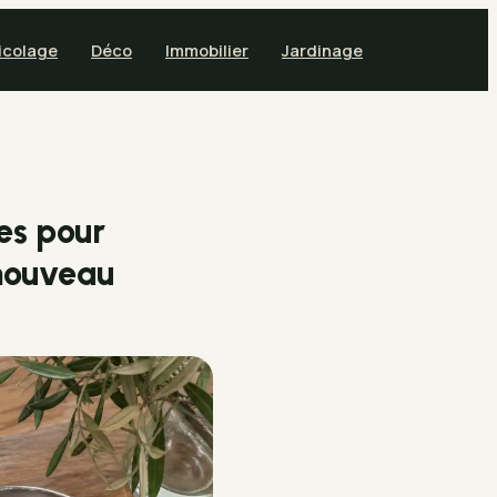
icolage
Déco
Immobilier
Jardinage
es pour
nouveau