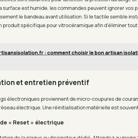
 la surface est humide, les commandes peuvent ignorer vos p
ment le bandeau avant utilisation. Si le tactile semble ins
n produit spécifique pour vitrocéramique afin d’éliminer tout
rtisansisolation.fr : comment choisir le bon artisan isola
ation et entretien préventif
s électroniques proviennent de micro-coupures de couran
 réseau électrique. Une réinitialisation matérielle est souvent
de « Reset » électrique
tation de la plaque au disjoncteur dédié. Attendez au moins