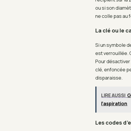
ou si son diamèt
ne colle pas au 
La clé ou le c
Si un symbole de
est verrouillée.
Pour désactiver
clé, enfoncée pe
disparaisse.
LIRE AUSSI
G
l’aspiration
Les codes d’er