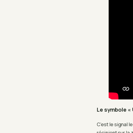
Le symbole « 
C’est le signal l
récipient sur la 