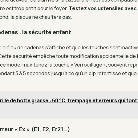
re est trop petit pour le foyer.
Testez vos ustensiles avec
fond, la plaque ne chauffera pas.
adenas : la sécurité enfant
 clé ou de cadenas s’affiche et que les touches sont inactiv
 Cette sécurité empêche toute modification accidentelle de 
 ce mode, maintenez la touche « Verrouillage », souvent rep
ndant 3 à 5 secondes jusqu’à ce qu’un bip retentisse et que
rille de hotte grasse : 60 °C, trempage et erreurs qui fon
reur « Ex » (E1, E2, Er21…)