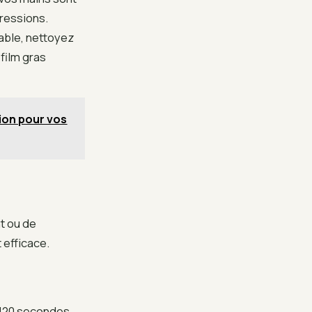
ressions.
table, nettoyez
 film gras
tion pour vos
t ou de
 efficace.
 120 secondes