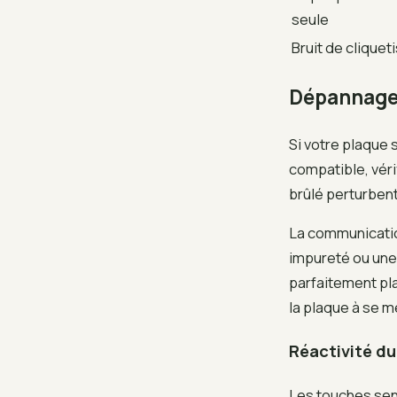
seule
Bruit de cliqueti
Dépannage 
Si votre plaque 
compatible, véri
brûlé perturbent
La communication
impureté ou une
parfaitement pla
la plaque à se 
Réactivité du
Les touches sens