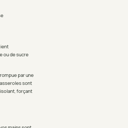
se
ient
se ou de sucre
e rompue par une
casseroles sont
isolant, forçant
 vos mains sont