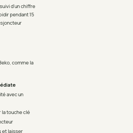
ivi d’un chiffre
oidir pendant 15
isjoncteur
 Beko, comme la
édiate
lité avec un
 la touche clé
oncteur
 et laisser