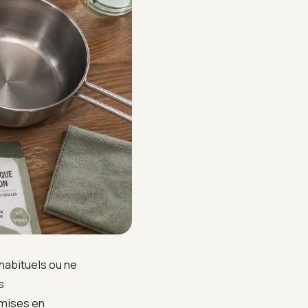
habituels ou ne
s
 mises en