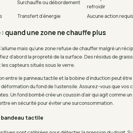
Surchauffe ou débordement
refroidir
s
Transfert d’énergie
Aucune action requi
: quand une zone ne chauffe plus
s’allume mais qu’une zone refuse de chauffer malgré un récip
fiez d’abord la propreté de la surface. Des résidus de grais
 les capteurs situés sous le verre.
 entre le panneau tactile et la bobine d’induction peut êtr
 déformation du fond de l’ustensile. Assurez-vous que vos 
tes. Un fond bombé crée un coussin d’air qui agit comme un 
mettre en sécurité pour éviter une surconsommation.
 bandeau tactile
itives sont calibrées pour détecter la pression du doigt. Si