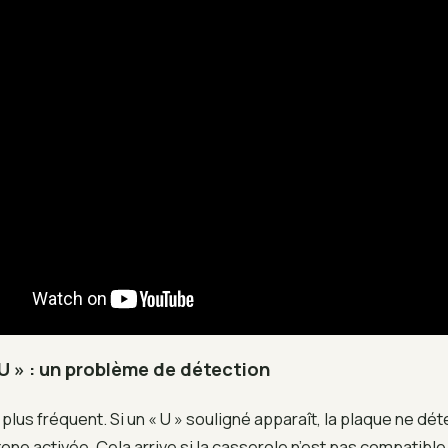
U » : un problème de détection
e plus fréquent. Si un « U » souligné apparaît, la plaque ne dé
zone activée. Cela arrive si la casserole n’est pas compatible