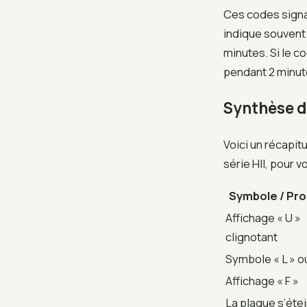
Ces codes signal
indique souvent 
minutes. Si le c
pendant 2 minute
Synthèse d
Voici un récapit
série HII, pour 
Symbole / Pr
Affichage « U »
clignotant
Symbole « L » o
Affichage « F »
La plaque s’étei