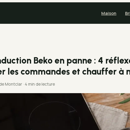
Maison
Br
nduction Beko en panne : 4 réflex
r les commandes et chauffer à 
 de Montclar
·
4 min de lecture