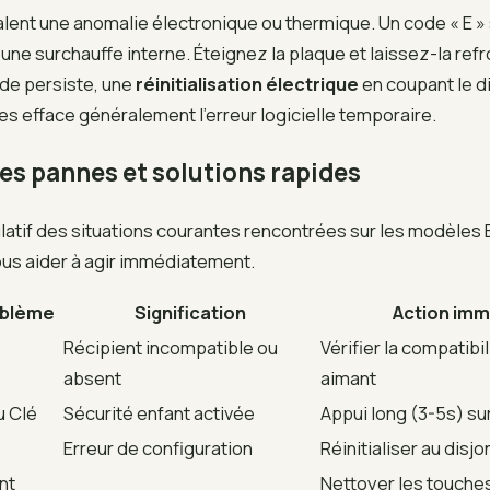
ent une anomalie électronique ou thermique. Un code « E » su
une surchauffe interne. Éteignez la plaque et laissez-la refr
ode persiste, une
réinitialisation électrique
en coupant le d
s efface généralement l’erreur logicielle temporaire.
es pannes et solutions rapides
ulatif des situations courantes rencontrées sur les modèles
vous aider à agir immédiatement.
oblème
Signification
Action imm
Récipient incompatible ou
Vérifier la compatibi
absent
aimant
u Clé
Sécurité enfant activée
Appui long (3-5s) sur
Erreur de configuration
Réinitialiser au disj
nt
Nettoyer les touches