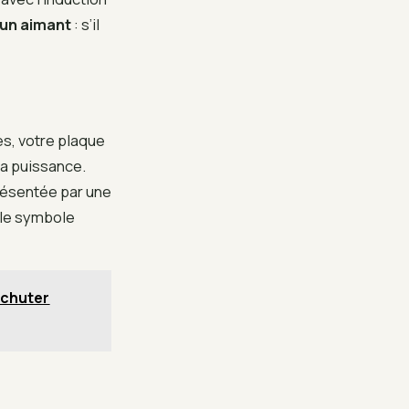
 un aimant
: s’il
es, votre plaque
la puissance.
résentée par une
 le symbole
t chuter