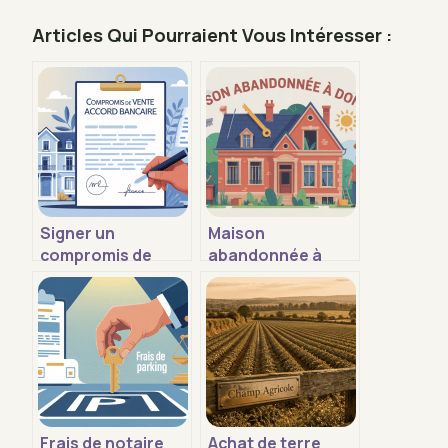
Articles Qui Pourraient Vous Intéresser :
Signer un
Maison
compromis de
abandonnée à
vente avant
donner :
l’accord de la
opportunités,
banque : est-ce
démarches et
risqué ?
pièges à éviter
Frais de notaire
Achat de terre