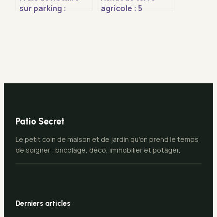
sur parking :
agricole : 5
calcul, astuces
indicateurs de
d’économie et
fertilité pour
règles 2026
sécuriser votre
investissement
Patio Secret
Le petit coin de maison et de jardin qu'on prend le temps
de soigner : bricolage, déco, immobilier et potager.
Derniers articles