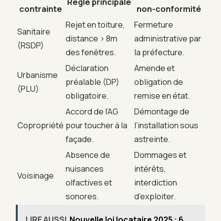
Règle principale
contrainte
non-conformité
Rejet en toiture,
Fermeture
Sanitaire
distance > 8m
administrative par
(RSDP)
des fenêtres.
la préfecture.
Déclaration
Amende et
Urbanisme
préalable (DP)
obligation de
(PLU)
obligatoire.
remise en état.
Accord de l’AG
Démontage de
Copropriété
pour toucher à la
l’installation sous
façade.
astreinte.
Absence de
Dommages et
nuisances
intérêts,
Voisinage
olfactives et
interdiction
sonores.
d’exploiter.
LIRE AUSSI
Nouvelle loi locataire 2025 : 6