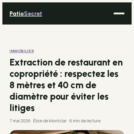
Patio
Secret
Maison
Bricolage
IMMOBILIER
Déco
Extraction de restaurant en
Immobilier
copropriété : respectez les
Jardinage
8 mètres et 40 cm de
diamètre pour éviter les
litiges
7 mai 2026
·
Élise de Montclar
·
6 min de lecture