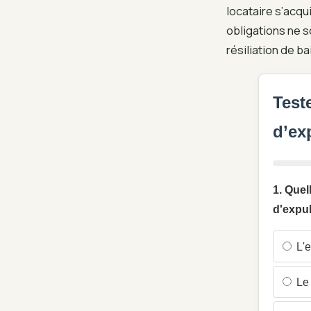
locataire s’acqui
obligations ne s
résiliation de bai
Test
d’ex
1. Quel
d'expu
L'e
Le 