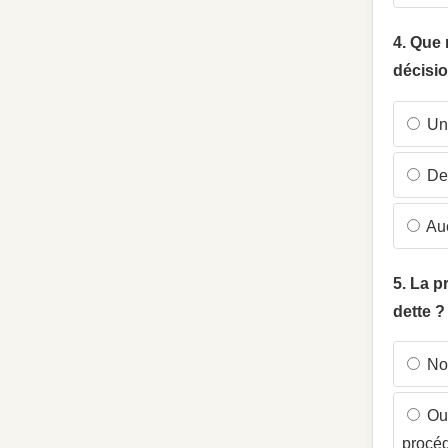
4. Que 
décisio
Une
Des
Auc
5. La p
dette ?
Non
Oui
procé