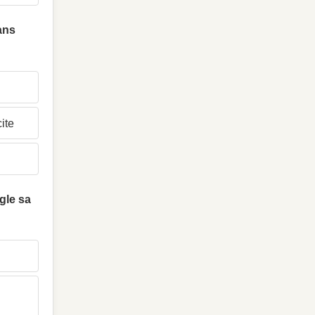
ans
ite
ègle sa