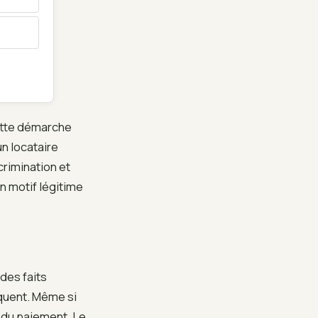
cette démarche
un locataire
crimination et
un motif légitime
des faits
équent. Même si
 du paiement. Le