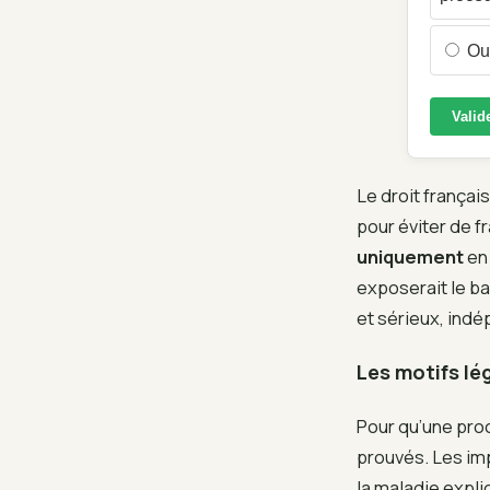
Oui
Valid
Le droit françai
pour éviter de fr
uniquement
en 
exposerait le ba
et sérieux, indé
Les motifs lé
Pour qu’une proc
prouvés. Les imp
la maladie expl