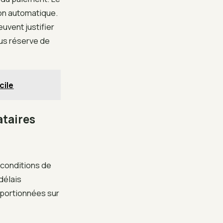
ion automatique.
uvent justifier
ous réserve de
cile
ataires
s conditions de
délais
oportionnées sur