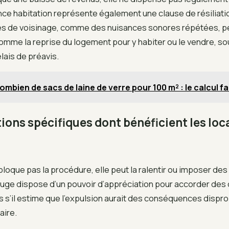
nce habitation représente également une clause de résiliat
bles de voisinage, comme des nuisances sonores répétées, pe
omme la reprise du logement pour y habiter ou le vendre, s
lais de préavis.
ombien de sacs de laine de verre pour 100 m² : le calcul fa
ions spécifiques dont bénéficient les loc
 bloque pas la procédure, elle peut la ralentir ou imposer de
juge dispose d’un pouvoir d’appréciation pour accorder des 
 s’il estime que l’expulsion aurait des conséquences dispr
aire.