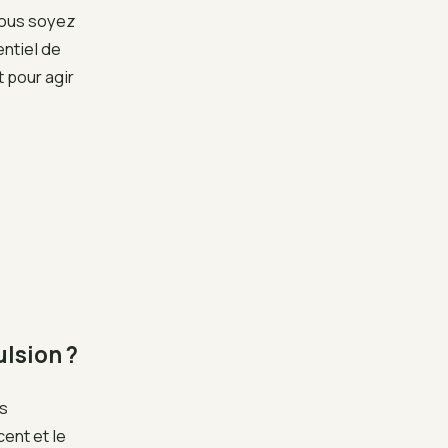
vous soyez
entiel de
t pour agir
ulsion ?
ns
cent et le