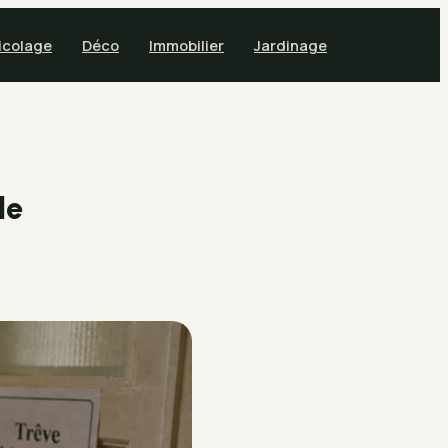
icolage
Déco
Immobilier
Jardinage
de