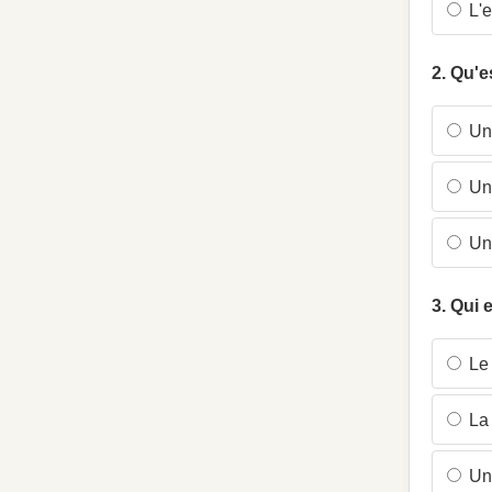
L'e
2. Qu'e
Une
Une
Une
3. Qui 
Le 
La 
Un