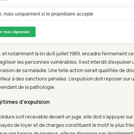
, mais uniquement si le propriétaire accepte
er mes réponses
s, et notamment la loi du 6 juillet 1989, encadre fermement 
agiliser les personnes vulnérables. Il est interdit d’expulser 
raison de sa maladie. Une telle action serait qualifiée de dis
illeur à des sanctions pénales. L’expulsion doit reposer sur 
pendant de la pathologie.
gitimes d’expulsion
édure soit recevable devant un juge, elle doit s’appuyer sur 
ayés de loyer et de charges constituent le motif le plus fr
ique une baisse de revenus, elle ne dispense pas légalement