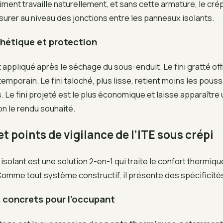
ment travaille naturellement, et sans cette armature, le crépi
issurer au niveau des jonctions entre les panneaux isolants.
sthétique et protection
st appliqué après le séchage du sous-enduit. Le fini gratté of
emporain. Le fini taloché, plus lisse, retient moins les pous
Le fini projeté est le plus économique et laisse apparaître 
n le rendu souhaité.
t points de vigilance de l’ITE sous crépi
 isolant est une solution 2-en-1 qui traite le confort thermiqu
Comme tout système constructif, il présente des spécificités
 concrets pour l’occupant