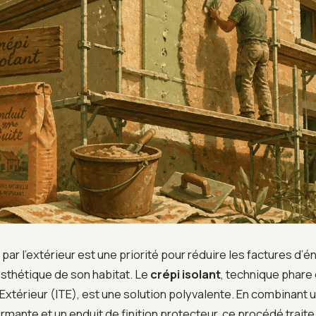
par l’extérieur est une priorité pour réduire les factures d’é
’esthétique de son habitat. Le
crépi isolant
, technique phare 
Extérieur (ITE), est une solution polyvalente. En combinant
mante et un enduit de finition protecteur, ce procédé traite