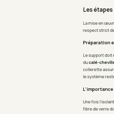
Les étapes
La mise en œuvr
respect strict d
Préparation et
Le support doit 
du
calé-chevill
collerette assur
le système reste
L’importance 
Une fois l’isola
fibre de verre d