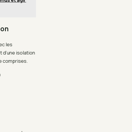
nus et agir
ion
ec les
 d’une isolation
se comprises.
)