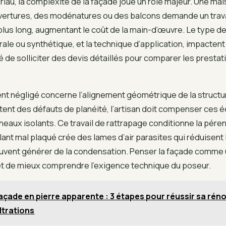
iau, la complexité de la façade joue un rôle majeur. Une ma
ertures, des modénatures ou des balcons demande un trav
plus long, augmentant le coût de la main-d’œuvre. Le type de f
rale ou synthétique, et la technique d’application, impactent a
e solliciter des devis détaillés pour comparer les prestat
nt négligé concerne l’alignement géométrique de la structu
ent des défauts de planéité, l’artisan doit compenser ces éc
neaux isolants. Ce travail de rattrapage conditionne la pére
olant mal plaqué crée des lames d’air parasites qui réduisent l
uvent générer de la condensation. Penser la façade comme 
et de mieux comprendre l’exigence technique du poseur.
açade en pierre apparente : 3 étapes pour réussir sa rén
iltrations