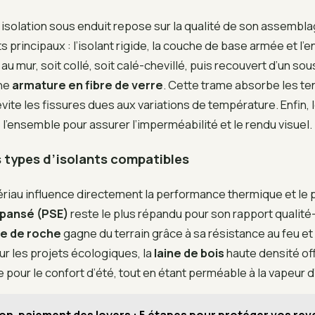
isolation sous enduit repose sur la qualité de son assembla
principaux : l’isolant rigide, la couche de base armée et l’end
é au mur, soit collé, soit calé-chevillé, puis recouvert d’un s
une
armature en fibre de verre
. Cette trame absorbe les te
ite les fissures dues aux variations de température. Enfin, l
l’ensemble pour assurer l’imperméabilité et le rendu visuel.
s types d’isolants compatibles
riau influence directement la performance thermique et le pr
xpansé (PSE)
reste le plus répandu pour son rapport qualité-
ne de roche
gagne du terrain grâce à sa résistance au feu et
r les projets écologiques, la
laine de bois
haute densité off
 pour le confort d’été, tout en étant perméable à la vapeur d