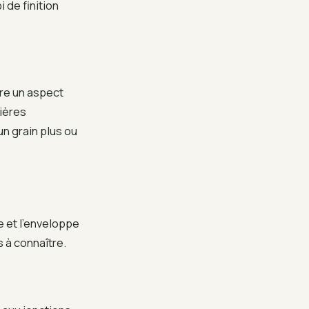
 de finition
fre un aspect
sières
un grain plus ou
e et l’enveloppe
 à connaître.