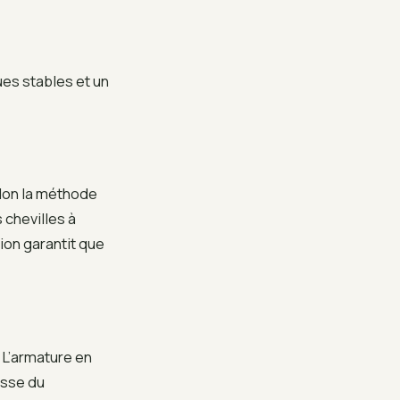
es stables et un
elon la méthode
 chevilles à
ion garantit que
 L’armature en
esse du