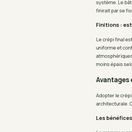
système. Le bâti
finirait par se f
Finitions : e
Le crépi final e
uniforme et cont
atmosphériques. 
moins épais selo
Avantages e
Adopter le crépi
architecturale. 
Les bénéfices