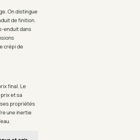
ge. On distingue
uit de finition.
ous-enduit dans
nsions
e crépi de
ix final. Le
prix et sa
 ses propriétés
re une inertie
’eau.