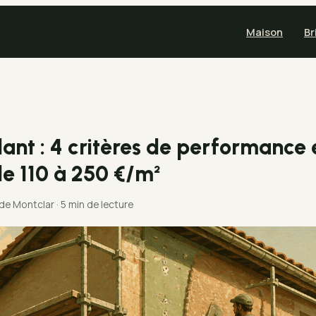
Maison
Br
lant : 4 critères de performance 
e 110 à 250 €/m²
 de Montclar
·
5 min de lecture