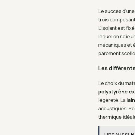
Le succès d’une 
trois composants 
L’isolant est fix
lequel on noie 
mécaniques et év
parement scelle 
Les différent
Le choix du maté
polystyrène e
légèreté. La
lai
acoustiques. Pou
thermique idéale