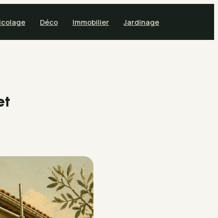
icolage
Déco
Immobilier
Jardinage
et