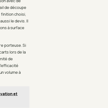
ison avec de
ail de découpe
inition choisi,
ussi le devis. Il
ions à surface
re porteuse. Si
arts lors de la
nnité de
’efficacité
un volume à
ovation et