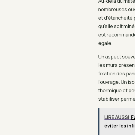
Au-delà du matér
nombreuses ouv
et d’étanchéité 
qu’elle soit miné
est recommandé d
égale.
Un aspect souve
les murs présent
fixation des pan
l’ouvrage. Un is
thermique et pe
stabiliser perm
LIRE AUSSI
F
éviter les inf