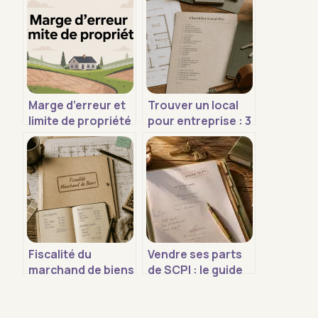
Marge d’erreur et
Trouver un local
limite de propriété
pour entreprise : 3
: ce que vous
types de baux et 5
devez vraiment
critères pour ne
savoir
pas se tromper
Fiscalité du
Vendre ses parts
marchand de biens
de SCPI : le guide
: 3 critères de
complet pour
requalification et
sortir du capital
stratégies
sans perte de