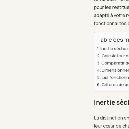
pour les restitu
adapté à votre 
fonctionnalités
Table des m
Inertie sèche
Calculateur d
Comparatif d
Dimensionneme
Les fonctionna
Critères de qu
Inertie sè
La distinction e
leur cœur de ch