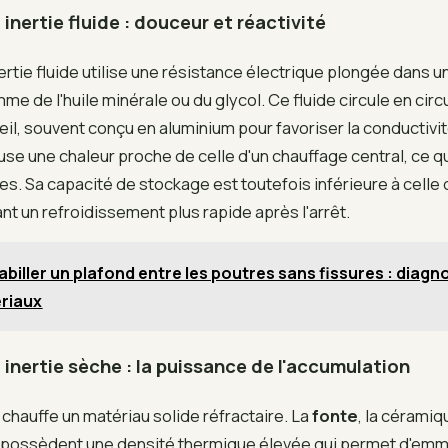
 inertie fluide : douceur et réactivité
nertie fluide utilise une résistance électrique plongée dans un
me de l'huile minérale ou du glycol. Ce fluide circule en circ
eil, souvent conçu en aluminium pour favoriser la conductivi
use une chaleur proche de celle d'un chauffage central, ce qu
s. Sa capacité de stockage est toutefois inférieure à celle
ant un refroidissement plus rapide après l'arrêt.
abiller un plafond entre les poutres sans fissures : diagn
ériaux
à inertie sèche : la puissance de l'accumulation
e chauffe un matériau solide réfractaire. La
fonte
, la céramiq
ve possèdent une densité thermique élevée qui permet d'em