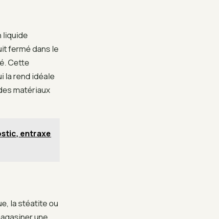
 liquide
uit fermé dans le
té. Cette
i la rend idéale
 des matériaux
ostic, entraxe
ue, la stéatite ou
magasiner une