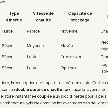
ave
Type
Vitesse de
Capacité de
d'inertie
chauffe
stockage
Fluide
Rapide
Moyenne
Cha
Pièc
Sèche
Moyenne
Élevée
séj
Sèche
Lente
Très élevée
Gra
Log
Sèche
Lente
Optimale
isol
tière, la conception de l'appareil est déterminante. Certai
osent un
double cœur de chauffe
: une façade rayonnante 
rature instantanée couplée à un bloc d'inertie pour la pers
e architecture hybride combine les avantages des deux tec