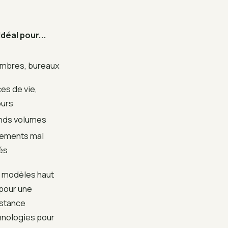
Idéal pour...
mbres, bureaux
es de vie,
ours
nds volumes
ements mal
és
ns modèles haut
pour une
istance
hnologies pour