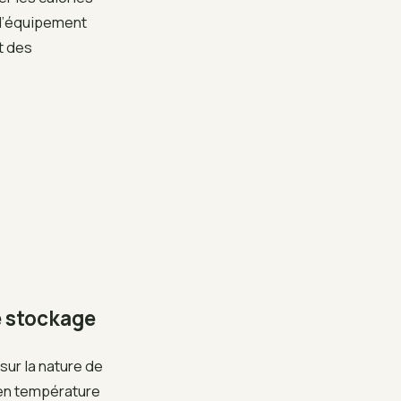
r l’équipement
t des
e stockage
sur la nature de
 en température