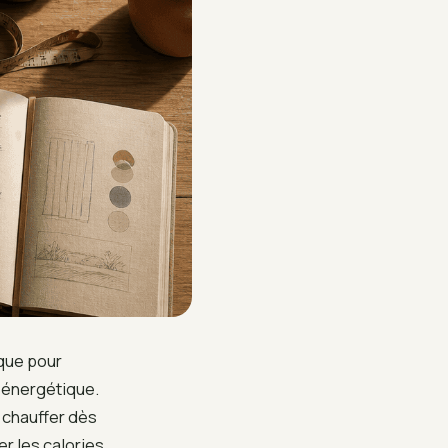
ique pour
e énergétique.
 chauffer dès
er les calories