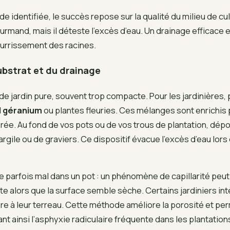
de identifiée, le succès repose sur la qualité du milieu de cul
rmand, mais il déteste l’excès d’eau. Un drainage efficace e
ourrissement des racines.
ubstrat et du drainage
 de jardin pure, souvent trop compacte. Pour les jardinières, 
l géranium
ou plantes fleuries. Ces mélanges sont enrichis 
rée. Au fond de vos pots ou de vos trous de plantation, dépos
’argile ou de graviers. Ce dispositif évacue l’excès d’eau lors
le parfois mal dans un pot : un phénomène de capillarité peut
te alors que la surface semble sèche. Certains jardiniers in
ère à leur terreau. Cette méthode améliore la porosité et pe
tant ainsi l’asphyxie radiculaire fréquente dans les plantatio