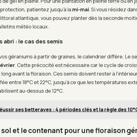
s de gel en plaine. Pour une plantation en pleine terre ou en j
protection, patientez jusqu’à la
mi-mai
. Si vous résidez dans
littoral atlantique, vous pouvez planter dès la seconde moitié
bulletins météo locaux.
 abri : le cas des semis
 vos géraniums à partir de graines, le calendrier diffère. Le s
février
. Cette précocité est nécessaire car le cycle de croi
long avant la floraison. Ces semis doivent rester à l’intérieu
fée entre 18°C et 22°C, jusqu’à ce que les températures ext
abilisent au-dessus de 12°C.
éussir ses betteraves : 4 périodes clés et la règle des 10°
 sol et le contenant pour une floraison g