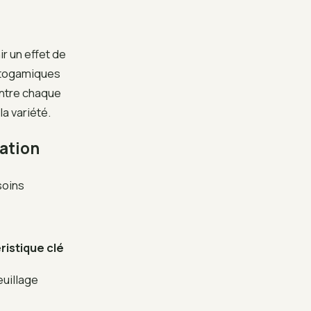
r un effet de
yptogamiques
ntre chaque
la variété.
tation
soins
ristique clé
euillage