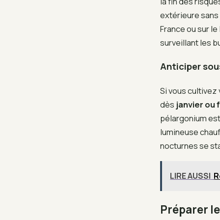
la fin des risque
extérieure sans 
France ou sur le 
surveillant les 
Anticiper sous
Si vous cultivez
dès
janvier ou 
pélargonium est 
lumineuse chauf
nocturnes se st
LIRE AUSSI
R
Préparer le