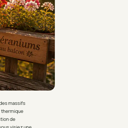
 des massifs
é thermique
stion de
vous visiez une