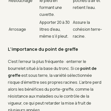
Rebouchage
le pied en
poches d’air et
formant une
retient l’eau.
cuvette.
Apporter 20 à 30
Assure la
Arrosage
litres d’eau,
cohésion terre-
même s’il pleut.
racine.
L’importance du point de greffe
C’est l’erreur la plus fréquente : enterrer le
bourrelet situé à la base du tronc. Si ce
point de
greffe
est sous terre, la variété sélectionnée
risque d’émettre ses propres racines. L’arbre perd
alors les bénéfices du porte-greffe, comme la
résistance aux maladies ou le contrôle de la
vigueur, ce qui peut retarder la mise à fruit de
plusieurs années.