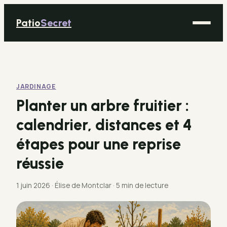
Patio
Secret
Maison
Bricolage
JARDINAGE
Déco
Planter un arbre fruitier :
Immobilier
calendrier, distances et 4
Jardinage
étapes pour une reprise
réussie
1 juin 2026
·
Élise de Montclar
·
5 min de lecture