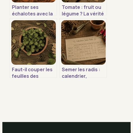
Planter ses
Tomate : fruit ou
échalotes avec la
légume ? La vérité
lune : calendrier,
botanique face au
variétés et
verdict juridique
techniques pour
de 1893
une récolte
réussie
Faut-il couper les
Semer les radis :
feuilles des
calendrier,
fraisiers avant
méthodes et
l’hiver ? 3 gestes
astuces pour une
pour une récolte
récolte croquante
record