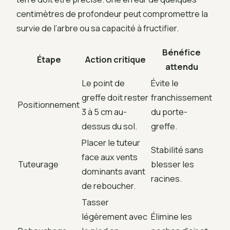
centimètres de profondeur peut compromettre la
survie de l’arbre ou sa capacité à fructifier.
Bénéfice
Étape
Action critique
attendu
Le point de
Évite le
greffe doit rester
franchissement
Positionnement
3 à 5 cm au-
du porte-
dessus du sol.
greffe.
Placer le tuteur
Stabilité sans
face aux vents
Tuteurage
blesser les
dominants avant
racines.
de reboucher.
Tasser
légèrement avec
Élimine les