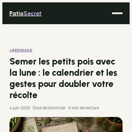
Patio
Secret
Maison
Bricolage
JARDINAGE
Déco
Semer les petits pois avec
Immobilier
la lune : le calendrier et les
Jardinage
gestes pour doubler votre
récolte
4 juin 2026
·
Élise de Montclar
·
6 min de lecture