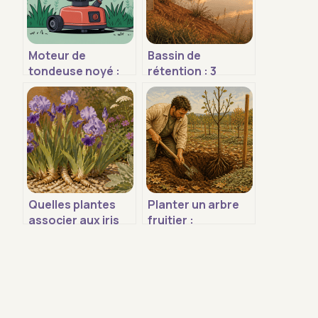
Moteur de
Bassin de
tondeuse noyé :
rétention : 3
temps d’attente,
solutions
gestes clés et
techniques pour
erreurs à éviter
protéger vos
fondations des
inondations
Quelles plantes
Planter un arbre
associer aux iris
fruitier :
pour un massif
calendrier,
sain et fleuri ?
distances et 4
étapes pour une
reprise réussie