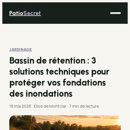
Patio
Secret
Maison
Bricolage
JARDINAGE
Déco
Bassin de rétention : 3
Immobilier
solutions techniques pour
Jardinage
protéger vos fondations
des inondations
18 mai 2026
·
Élise de Montclar
·
7 min de lecture