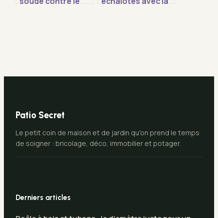
soude contre le
échalotes avec la
ver du poireau
lune : calendrier,
comment l’utiliser
variétés et
efficacement
techniques pour
une récolte
réussie
Patio Secret
Le petit coin de maison et de jardin qu'on prend le temps
de soigner : bricolage, déco, immobilier et potager.
Derniers articles