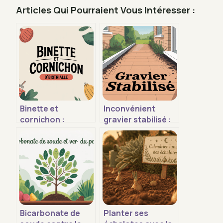
Articles Qui Pourraient Vous Intéresser :
Binette et
Inconvénient
cornichon :
gravier stabilisé :
comprendre la
ce qu’il faut
tendance, entre
vraiment savoir
restaurant et
avant de choisir
expression
Bicarbonate de
Planter ses