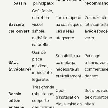
bassin
principaux
recomman
Coût faible,
entretien
Forte emprise
Zones rurale
Bassin à
visuel
au sol, risques
lotissement
ciel ouvert
simple,
liés à l’eau
avec espace
esthétique
stagnante.
verts.
naturelle.
Gain de
Sensibilité au
Parkings
place
SAUL
colmatage,
urbains, zon
maximal,
(Alvéolaire)
nécessite un
commercial
modularité,
prétraitement.
denses.
légèreté.
Très grande
Coût
Sous les voi
Bassin
robustesse,
d’installation
de circulatio
béton
supporte
élevé, mise en
sites
enterré
des charges