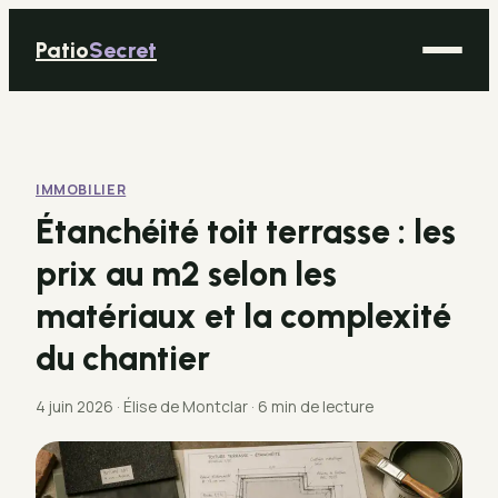
Patio
Secret
Maison
Bricolage
IMMOBILIER
Déco
Étanchéité toit terrasse : les
Immobilier
prix au m2 selon les
Jardinage
matériaux et la complexité
du chantier
4 juin 2026
·
Élise de Montclar
·
6 min de lecture