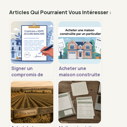
Articles Qui Pourraient Vous Intéresser :
Signer un
Acheter une
compromis de
maison construite
vente avant
par un particulier :
l’accord de la
le guide pour
banque : est-ce
acheter sans
risqué ?
risque