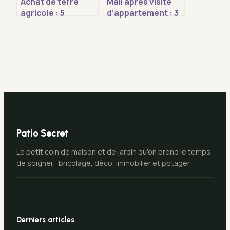
Achat de terre
Mail après visite
agricole : 5
d’appartement : 3
indicateurs de
modèles types
fertilité pour
pour convaincre le
sécuriser votre
propriétaire
investissement
Patio Secret
Le petit coin de maison et de jardin qu'on prend le temps
de soigner : bricolage, déco, immobilier et potager.
Derniers articles