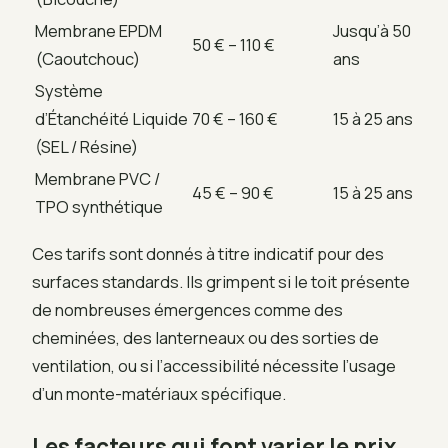
Membrane EPDM
Jusqu’à 50
50 € – 110 €
(Caoutchouc)
ans
Système
d’Étanchéité Liquide
70 € – 160 €
15 à 25 ans
(SEL / Résine)
Membrane PVC /
45 € – 90 €
15 à 25 ans
TPO synthétique
Ces tarifs sont donnés à titre indicatif pour des
surfaces standards. Ils grimpent si le toit présente
de nombreuses émergences comme des
cheminées, des lanterneaux ou des sorties de
ventilation, ou si l’accessibilité nécessite l’usage
d’un monte-matériaux spécifique.
Les facteurs qui font varier le prix