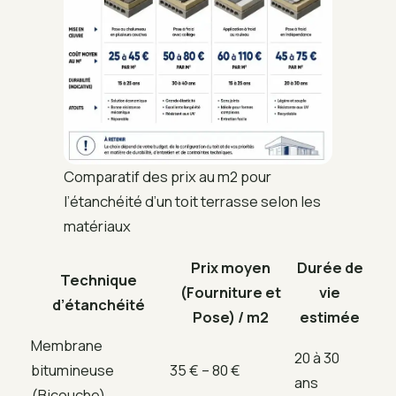
Comparatif des prix au m2 pour
l’étanchéité d’un toit terrasse selon les
matériaux
Prix moyen
Durée de
Technique
(Fourniture et
vie
d’étanchéité
Pose) / m2
estimée
Membrane
20 à 30
bitumineuse
35 € – 80 €
ans
(Bicouche)