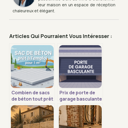
leur maison en un espace de réception
chaleureux et élégant.
Articles Qui Pourraient Vous Intéresser :
Combien de sacs
Prix de porte de
de béton tout prêt
garage basculante
pour 1 m² : calculs
: budgets, écarts
simples et
et bons choix
exemples
concrets