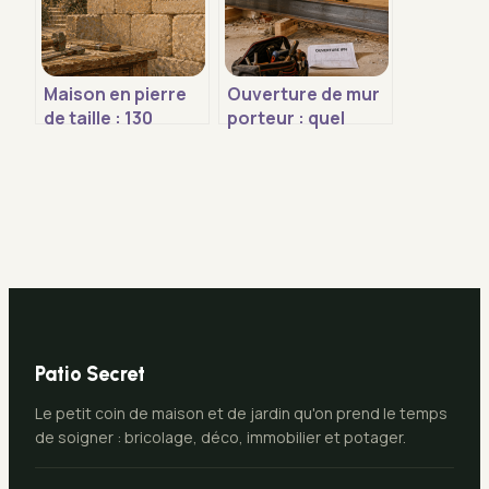
Maison en pierre
Ouverture de mur
de taille : 130
porteur : quel
tonnes de roche et
budget prévoir
4 experts pour un
pour une pose
bâti éternel
d’IPN sécurisée ?
Patio Secret
Le petit coin de maison et de jardin qu'on prend le temps
de soigner : bricolage, déco, immobilier et potager.