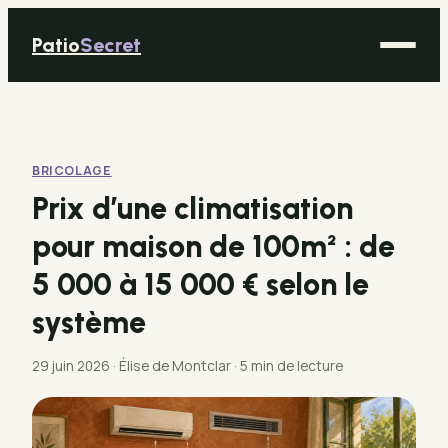
Patio
Secret
Maison
Bricolage
BRICOLAGE
Déco
Prix d’une climatisation
Immobilier
pour maison de 100m² : de
Jardinage
5 000 à 15 000 € selon le
système
29 juin 2026
·
Élise de Montclar
·
5 min de lecture