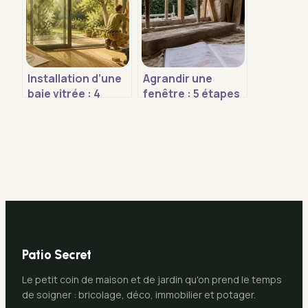
médiévale durable
Installation d’une
Agrandir une
baie vitrée : 4
fenêtre : 5 étapes
méthodes de pose
techniques et les
et les erreurs
autorisations
d’étanchéité à
obligatoires
éviter
Patio Secret
Le petit coin de maison et de jardin qu'on prend le temps
de soigner : bricolage, déco, immobilier et potager.