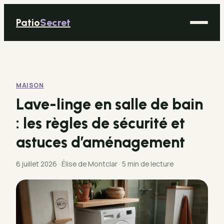
Patio
Secret
Maison
Bricolage
MAISON
Déco
Lave-linge en salle de bain
Immobilier
: les règles de sécurité et
Jardinage
astuces d’aménagement
6 juillet 2026
·
Élise de Montclar
·
5 min de lecture