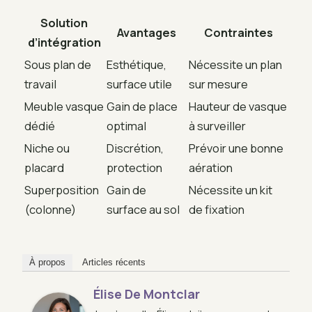
Solution
Avantages
Contraintes
d’intégration
Sous plan de
Esthétique,
Nécessite un plan
travail
surface utile
sur mesure
Meuble vasque
Gain de place
Hauteur de vasque
dédié
optimal
à surveiller
Niche ou
Discrétion,
Prévoir une bonne
placard
protection
aération
Superposition
Gain de
Nécessite un kit
(colonne)
surface au sol
de fixation
À propos
Articles récents
Élise De Montclar