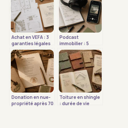
Achat en VEFA : 3
Podcast
garanties légales
immobilier : 5
et frais de notaire
formats pour
réduits pour
transformer vos
sécuriser votre
trajets en
projet immobilier
sessions de
coaching
Donation en nue-
Toiture en shingle
propriété après 70
: durée de vie
ans : comment
réelle et 4 signes
transmettre 70 %
d’usure à surveiller
de votre