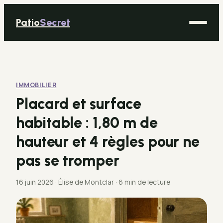
Patio
Secret
Maison
Bricolage
IMMOBILIER
Déco
Placard et surface
Immobilier
habitable : 1,80 m de
Jardinage
hauteur et 4 règles pour ne
pas se tromper
16 juin 2026
·
Élise de Montclar
·
6 min de lecture