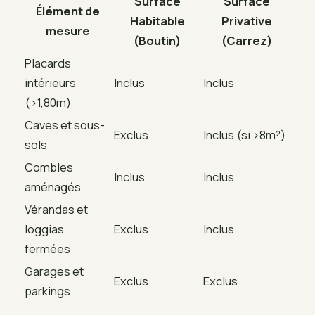
Surface
Surface
Élément de
Habitable
Privative
mesure
(Boutin)
(Carrez)
Placards
intérieurs
Inclus
Inclus
(>1,80m)
Caves et sous-
Exclus
Inclus (si >8m²)
sols
Combles
Inclus
Inclus
aménagés
Vérandas et
loggias
Exclus
Inclus
fermées
Garages et
Exclus
Exclus
parkings