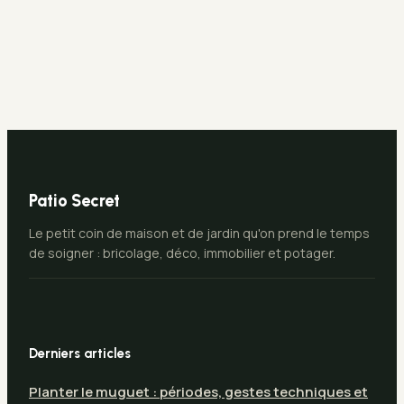
3 solutions
portée maximale,
techniques pour
abaques et règles
stopper les
de pose pour
infiltrations
éviter
l’affaissement
Patio Secret
Le petit coin de maison et de jardin qu'on prend le temps
de soigner : bricolage, déco, immobilier et potager.
Derniers articles
Planter le muguet : périodes, gestes techniques et