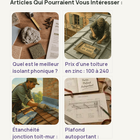
Articles Qui Pourraient Vous Intéresser :
Quel est le meilleur
Prix d’une toiture
isolant phonique ?
en zinc : 100 à 240
4 critères
€ par m² et 4
techniques pour
leviers pour
stopper les
optimiser votre
nuisances
budget
sonores
Étanchéité
Plafond
jonction toit-mur :
autoportant :