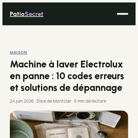
Patio
Secret
Maison
Bricolage
MAISON
Déco
Machine à laver Electrolux
Immobilier
en panne : 10 codes erreurs
Jardinage
et solutions de dépannage
24 juin 2026
·
Élise de Montclar
·
6 min de lecture