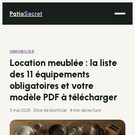
Patio
Secret
Maison
Bricolage
IMMOBILIER
Déco
Location meublée : la liste
Immobilier
des 11 équipements
Jardinage
obligatoires et votre
modèle PDF à télécharger
3 mai 2026
·
Élise de Montclar
·
8 min de lecture