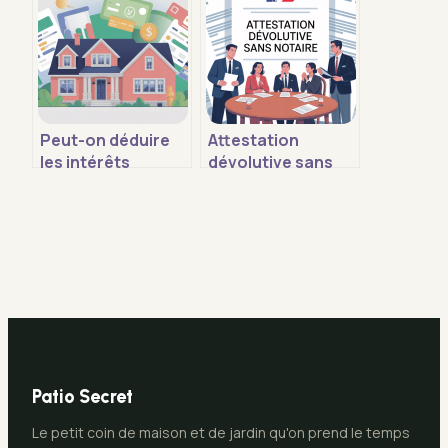
que négocier
Peut-on déduire
Attestation
les intérêts
dévolutive sans
d’emprunt pour
notaire : ce qui est
une résidence
vraiment possible
principale en 2025
Patio Secret
Le petit coin de maison et de jardin qu'on prend le temps