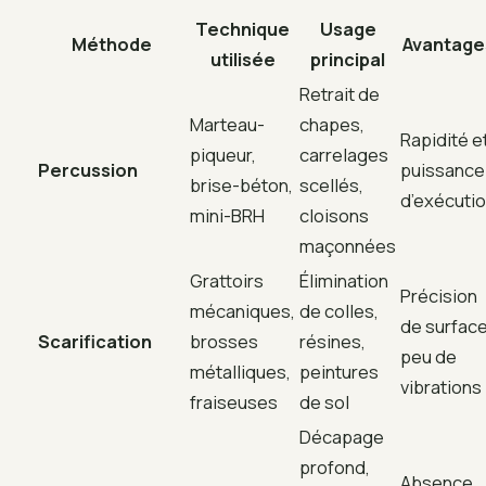
Technique
Usage
Méthode
Avantage
utilisée
principal
Retrait de
Marteau-
chapes,
Rapidité e
piqueur,
carrelages
Percussion
puissance
brise-béton,
scellés,
d’exécuti
mini-BRH
cloisons
maçonnées
Grattoirs
Élimination
Précision
mécaniques,
de colles,
de surface
Scarification
brosses
résines,
peu de
métalliques,
peintures
vibrations
fraiseuses
de sol
Décapage
profond,
Absence