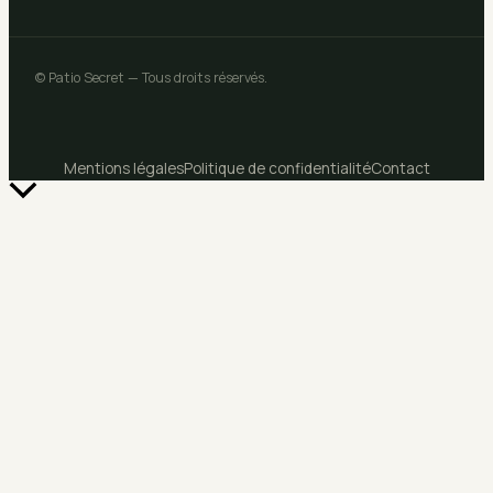
© Patio Secret — Tous droits réservés.
Mentions légales
Politique de confidentialité
Contact
Retour
en
haut