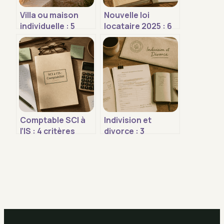
Villa ou maison
Nouvelle loi
individuelle : 5
locataire 2025 : 6
critères de
semaines pour
standing pour
régulariser, fin des
orienter votre
passoires
choix
thermiques et
nouveaux recours
Comptable SCI à
Indivision et
l’IS : 4 critères
divorce : 3
pour choisir et
stratégies pour
maîtriser vos
gérer votre
tarifs
logement sans
vente immédiate