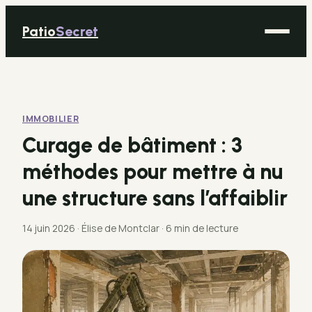
Patio
Secret
Maison
Bricolage
IMMOBILIER
Déco
Curage de bâtiment : 3
Immobilier
méthodes pour mettre à nu
Jardinage
une structure sans l’affaiblir
14 juin 2026
·
Élise de Montclar
·
6 min de lecture