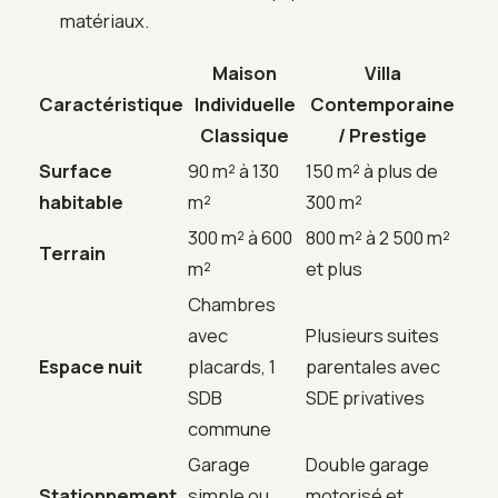
matériaux.
Maison
Villa
Caractéristique
Individuelle
Contemporaine
Classique
/ Prestige
Surface
90 m² à 130
150 m² à plus de
habitable
m²
300 m²
300 m² à 600
800 m² à 2 500 m²
Terrain
m²
et plus
Chambres
avec
Plusieurs suites
Espace nuit
placards, 1
parentales avec
SDB
SDE privatives
commune
Garage
Double garage
Stationnement
simple ou
motorisé et