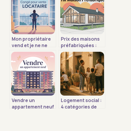
Mon propriétaire
Prix des maisons
vend et je ne ne
préfabriquées :
trouve pas de
fourchettes,
logement que faire
budget réel et
coûts cachés
Vendre un
Logement social :
appartement neuf
4 catégories de
rapidement :
loyers et les
stratégies,
critères
erreurs et prix
d’éligibilité pour y