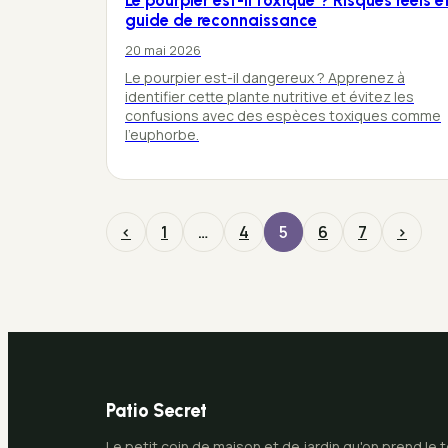
Le pourpier est-il toxique ? Risques réels e
guide de reconnaissance
20 mai 2026
Le pourpier est-il dangereux ? Apprenez à
identifier cette plante nutritive et évitez les
confusions avec des espèces toxiques comme
l'euphorbe.
‹
1
…
4
5
6
7
›
Patio Secret
Le petit coin de maison et de jardin qu'on prend le