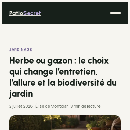
Patio
Secret
Maison
Bricolage
JARDINAGE
Déco
Herbe ou gazon : le choix
Immobilier
qui change l’entretien,
Jardinage
l’allure et la biodiversité du
jardin
2 juillet 2026
·
Élise de Montclar
·
8 min de lecture