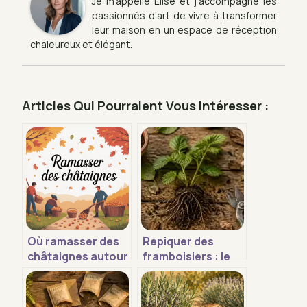
Je m’appelle Élise et j’accompagne les
passionnés d’art de vivre à transformer
leur maison en un espace de réception
chaleureux et élégant.
Articles Qui Pourraient Vous Intéresser :
Où ramasser des
Repiquer des
châtaignes autour
framboisiers : le
de vous sans
calendrier idéal et
perdre votre
4 étapes pour une
temps
reprise garantie