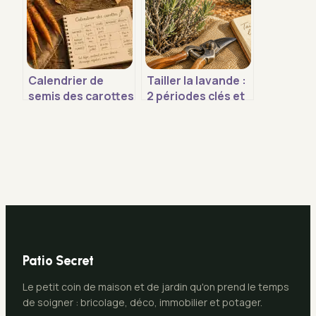
Calendrier de
Tailler la lavande :
semis des carottes
2 périodes clés et
: périodes idéales
le geste pour
et 4 erreurs
éviter le bois mort
fatales pour vos
récoltes
Patio Secret
Le petit coin de maison et de jardin qu'on prend le temps
de soigner : bricolage, déco, immobilier et potager.