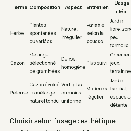
Usage
Terme
Composition
Aspect
Entretien
idéal
Jardin
Plantes
Variable
Naturel,
libre, zon
Herbe
spontanées
selon la
irrégulier
peu
ou variées
pousse
formelle
Mélange
Ornement
Dense,
Gazon
sélectionné
Plus suivi
jeux,
homogène
de graminées
terrain ne
Jardin
Gazon évolué
Vert, plus
Modéré à
familial,
Pelouse
ou mélange
ou moins
régulier
espace d
naturel tondu
uniforme
détente
Choisir selon l’usage : esthétique