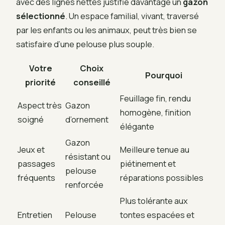
avec des lignes nettes justifie davantage un
gazon
sélectionné
. Un espace familial, vivant, traversé
par les enfants ou les animaux, peut très bien se
satisfaire d’une pelouse plus souple.
Votre
Choix
Pourquoi
priorité
conseillé
Feuillage fin, rendu
Aspect très
Gazon
homogène, finition
soigné
d’ornement
élégante
Gazon
Jeux et
Meilleure tenue au
résistant ou
passages
piétinement et
pelouse
fréquents
réparations possibles
renforcée
Plus tolérante aux
Entretien
Pelouse
tontes espacées et