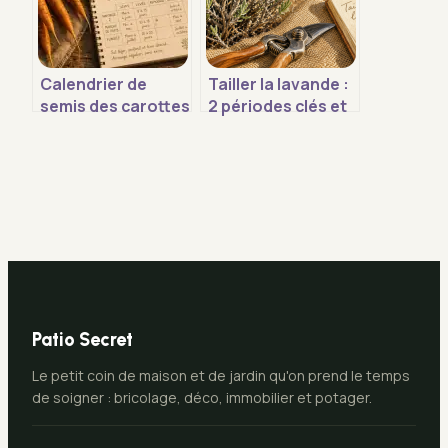
Calendrier de
Tailler la lavande :
semis des carottes
2 périodes clés et
: périodes idéales
le geste pour
et 4 erreurs
éviter le bois mort
fatales pour vos
récoltes
Patio Secret
Le petit coin de maison et de jardin qu'on prend le temps
de soigner : bricolage, déco, immobilier et potager.