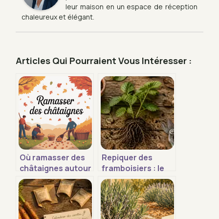
leur maison en un espace de réception
chaleureux et élégant.
Articles Qui Pourraient Vous Intéresser :
Où ramasser des
Repiquer des
châtaignes autour
framboisiers : le
de vous sans
calendrier idéal et
perdre votre
4 étapes pour une
temps
reprise garantie