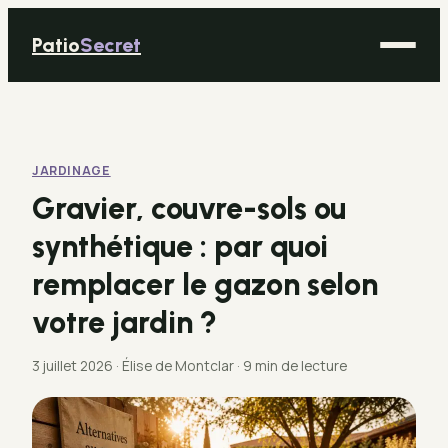
Patio
Secret
Maison
Bricolage
JARDINAGE
Déco
Gravier, couvre-sols ou
Immobilier
synthétique : par quoi
Jardinage
remplacer le gazon selon
votre jardin ?
3 juillet 2026
·
Élise de Montclar
·
9 min de lecture