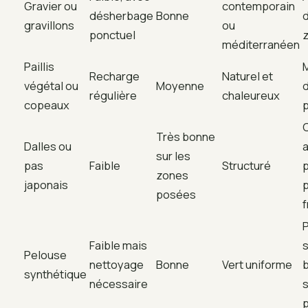
Gravier ou
contemporain
désherbage
Bonne
d
gravillons
ou
ponctuel
méditerranéen
Paillis
M
Recharge
Naturel et
végétal ou
Moyenne
d
régulière
chaleureux
copeaux
p
Très bonne
Dalles ou
sur les
pas
Faible
Structuré
p
zones
japonais
posées
P
Faible mais
s
Pelouse
nettoyage
Bonne
Vert uniforme
synthétique
nécessaire
s