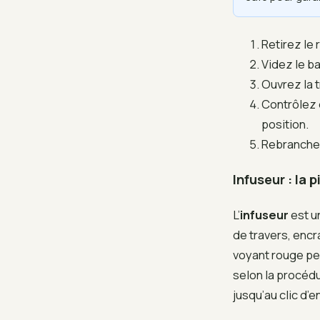
Retirez le
Videz le ba
Ouvrez la t
Contrôlez 
position.
Rebranchez
Infuseur : la 
L’
infuseur
est u
de travers, encr
voyant rouge peu
selon la procédu
jusqu’au clic d’