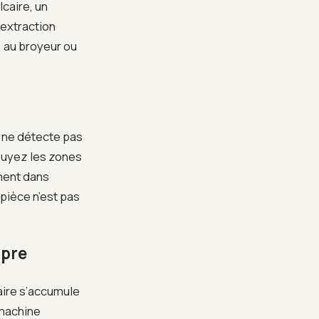
lcaire, un
’extraction
, au broyeur ou
r ne détecte pas
suyez les zones
ment dans
 pièce n’est pas
mpre
caire s’accumule
 machine