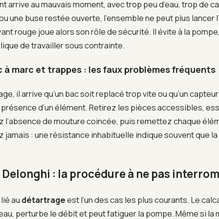
nt arrive au mauvais moment, avec trop peu d’eau, trop de ca
ou une buse restée ouverte, l’ensemble ne peut plus lancer l
ant rouge joue alors son rôle de sécurité. Il évite à la pompe
lique de travailler sous contrainte.
c à marc et trappes : les faux problèmes fréquents
ge, il arrive qu’un bac soit replacé trop vite ou qu’un capteu
 présence d’un élément. Retirez les pièces accessibles, es
ez l’absence de mouture coincée, puis remettez chaque élé
ez jamais : une résistance inhabituelle indique souvent que la
Delonghi : la procédure à ne pas interro
lié au
détartrage
est l’un des cas les plus courants. Le cal
d’eau, perturbe le débit et peut fatiguer la pompe. Même si la