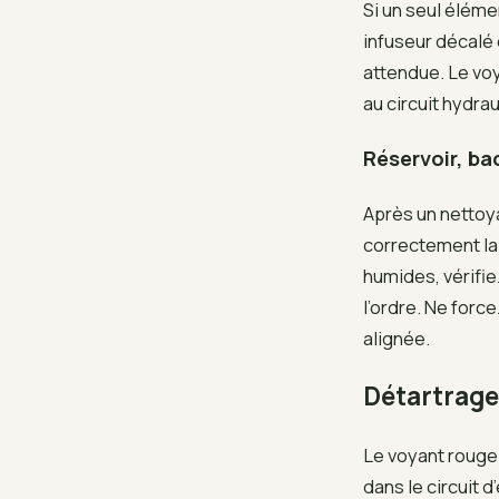
Si un seul éléme
infuseur décalé 
attendue. Le voy
au circuit hydrau
Réservoir, ba
Après un nettoya
correctement la
humides, vérifi
l’ordre. Ne forc
alignée.
Détartrage 
Le voyant rouge 
dans le circuit 