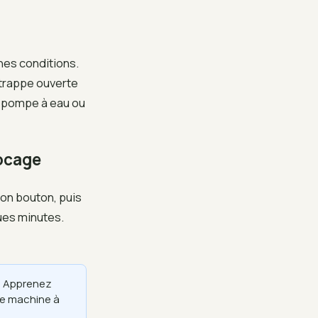
nes conditions.
 trappe ouverte
e pompe à eau ou
locage
on bouton, puis
ues minutes.
· Apprenez
re machine à