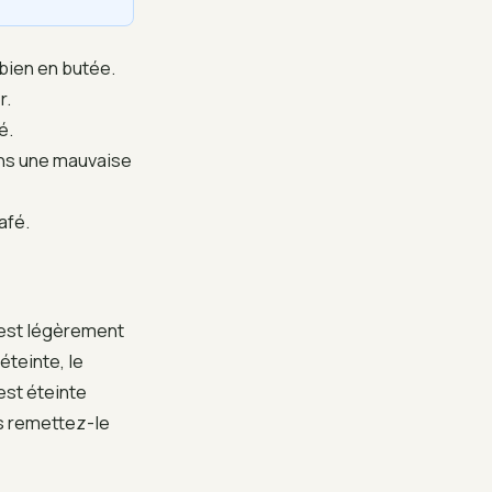
bien en butée.
r.
é.
ans une mauvaise
afé.
 est légèrement
éteinte, le
est éteinte
is remettez-le