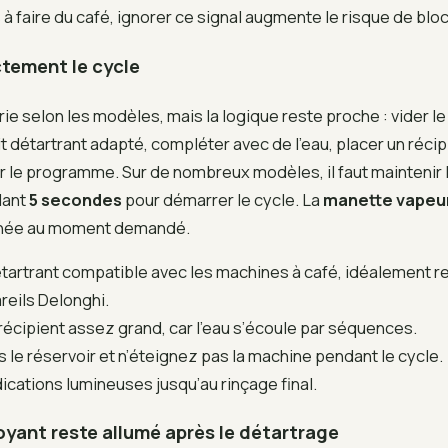
 à faire du café, ignorer ce signal augmente le risque de blo
tement le cycle
ie selon les modèles, mais la logique reste proche : vider le 
it détartrant adapté, compléter avec de l’eau, placer un récip
er le programme. Sur de nombreux modèles, il faut maintenir 
dant
5 secondes
pour démarrer le cycle. La
manette vapeu
urnée au moment demandé.
détartrant compatible avec les machines à café, idéalemen
reils Delonghi.
écipient assez grand, car l’eau s’écoule par séquences.
s le réservoir et n’éteignez pas la machine pendant le cycle.
dications lumineuses jusqu’au rinçage final.
oyant reste allumé après le détartrage