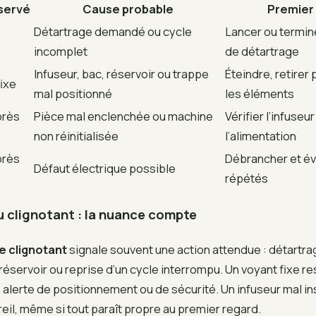
servé
Cause probable
Premier 
Détartrage demandé ou cycle
Lancer ou termin
incomplet
de détartrage
Infuseur, bac, réservoir ou trappe
Éteindre, retirer
fixe
mal positionné
les éléments
près
Pièce mal enclenchée ou machine
Vérifier l’infuseu
non réinitialisée
l’alimentation
près
Débrancher et évi
Défaut électrique possible
répétés
u clignotant : la nuance compte
e clignotant
signale souvent une action attendue : détartra
éservoir ou reprise d’un cycle interrompu. Un voyant fixe 
alerte de positionnement ou de sécurité. Un infuseur mal in
reil, même si tout paraît propre au premier regard.