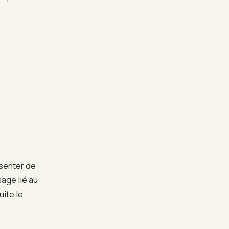
senter de
age lié au
ite le