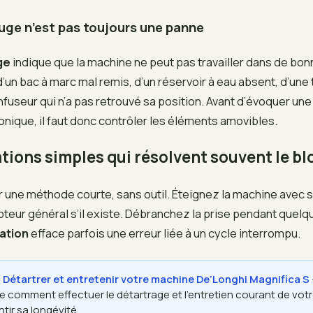
ouge n’est pas toujours une panne
ge
indique que la machine ne peut pas travailler dans de bon
d’un bac à marc mal remis, d’un réservoir à eau absent, d’une
nfuseur qui n’a pas retrouvé sa position. Avant d’évoquer un
onique, il faut donc contrôler les éléments amovibles.
ations simples qui résolvent souvent le b
ne méthode courte, sans outil. Éteignez la machine avec s
pteur général s’il existe. Débranchez la prise pendant quelq
sation
efface parfois une erreur liée à un cycle interrompu.
 : Détartrer et entretenir votre machine De’Longhi Magnifica S
e comment effectuer le détartrage et l’entretien courant de vot
tir sa longévité.