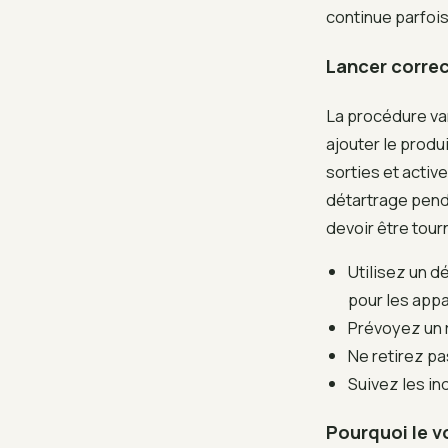
continue parfois
Lancer correc
La procédure var
ajouter le produ
sorties et activ
détartrage pen
devoir être to
Utilisez un 
pour les appa
Prévoyez un r
Ne retirez pa
Suivez les in
Pourquoi le v