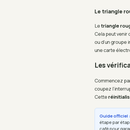
Le triangle r
Le
triangle rou
Cela peut venir 
ou d’un groupe i
une carte électr
Les vérific
Commencez par u
coupez l’interru
Cette
réinitiali
Guide officiel
étape par étap
café pour garan