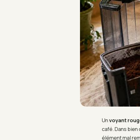
Un
voyant roug
café. Dans bien 
élément mal remi