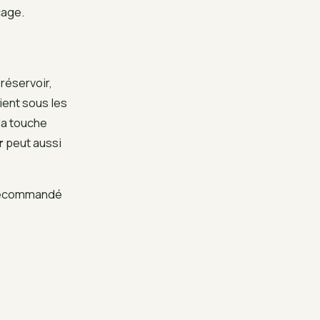
cage.
réservoir,
ient sous les
la touche
r
peut aussi
t recommandé