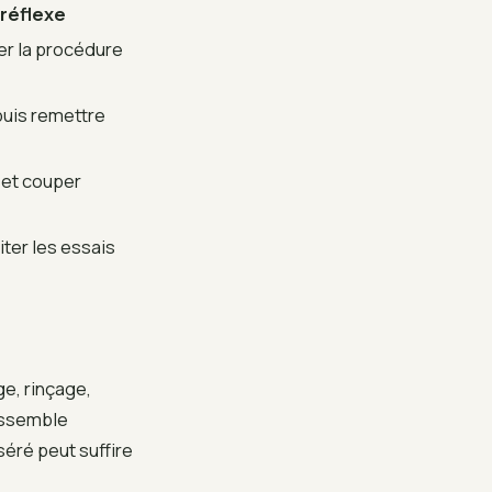
réflexe
er la procédure
 puis remettre
r et couper
ter les essais
ge, rinçage,
ressemble
séré peut suffire