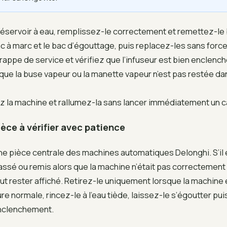
 réservoir à eau, remplissez-le correctement et remettez-le 
c à marc et le bac d’égouttage, puis replacez-les sans force
rappe de service et vérifiez que l’infuseur est bien enclench
que la buse vapeur ou la manette vapeur n’est pas restée d
 la machine et rallumez-la sans lancer immédiatement un c
pièce à vérifier avec patience
ne pièce centrale des machines automatiques Delonghi. S’il
assé ou remis alors que la machine n’était pas correctement 
t rester affiché. Retirez-le uniquement lorsque la machine 
re normale, rincez-le à l’eau tiède, laissez-le s’égoutter pu
enclenchement.