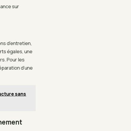
réance sur
ns d’entretien,
arts égales, une
rs. Pour les
éparation d’une
ucture sans
inement