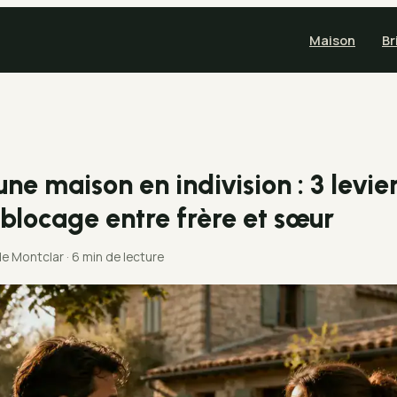
Maison
Br
ne maison en indivision : 3 levie
 blocage entre frère et sœur
de Montclar
·
6 min de lecture