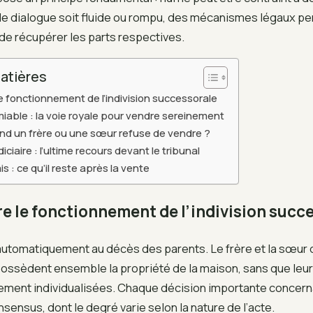
e le dialogue soit fluide ou rompu, des mécanismes légaux p
 de récupérer les parts respectives.
atières
 fonctionnement de l’indivision successorale
iable : la voie royale pour vendre sereinement
nd un frère ou une sœur refuse de vendre ?
iciaire : l’ultime recours devant le tribunal
ais : ce qu’il reste après la vente
 le fonctionnement de l’indivision succ
t automatiquement au décès des parents. Le frère et la sœur
s possèdent ensemble la propriété de la maison, sans que leur
lement individualisées. Chaque décision importante concerna
sensus, dont le degré varie selon la nature de l’acte.