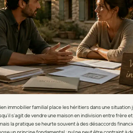
ien immobilier familial place les héritiers dans une situation
orsqu’il s’agit de vendre une maison en indivision entre frère e
ais la pratique se heurte souvent à des désaccords financie
 pose un principe fondamental : nul ne peut être contraint à