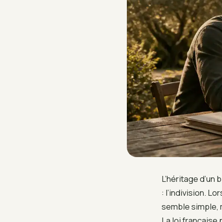
L’héritage d’un b
: l’indivision. L
semble simple, m
La loi française