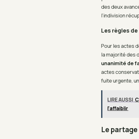
des deux avance 
l’indivision récu
Les règles de
Pour les actes d
la majorité des 
unanimité de fa
actes conservat
fuite urgente, un
LIRE AUSSI
C
l'affaiblir
Le partage 