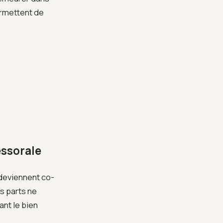
ermettent de
essorale
 deviennent co-
s parts ne
nt le bien