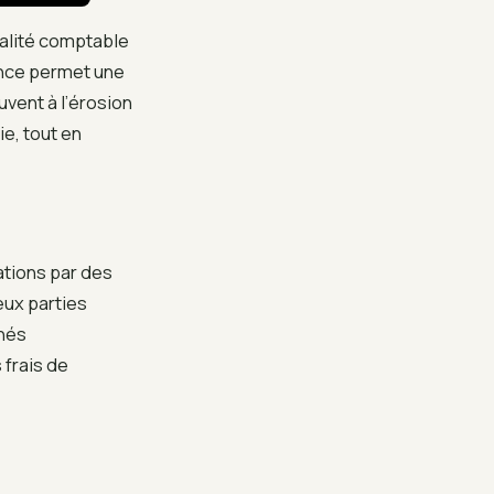
éalité comptable
fance permet une
uvent à l’érosion
ie, tout en
ations par des
eux parties
gnés
 frais de