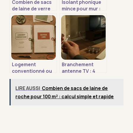
Combien de sacs
Isolant phonique
de laine de verre
mince pour mur :
pour 100 m² : le
que choisir et dans
calcul facile
quel cas ?
Logement
Branchement
conventionné ou
antenne TV : 4
non : quel impact
schémas pour une
sur votre
réception parfaite
LIRE AUSSI
Combien de sacs de laine de
rentabilité et vos
sans
roche pour 100 m² : calcul simple et rapide
droits ?
interférences