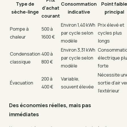
Type de
Consommation
Point faibl
d’achat
sèche-linge
indicative
principal
courant
Environ 1,40 kWh
Prix élevé et
Pompe à
500 à
par cycle selon
cycles plus
chaleur
1600 €
modèle
longs
Environ 3,31 kWh
Consommati
Condensation
400 à
par cycle selon
électrique pl
classique
800 €
modèle
forte
Nécessite un
200 à
Variable,
Évacuation
sortie d’air ve
400 €
souvent élevée
l’extérieur
Des économies réelles, mais pas
immédiates