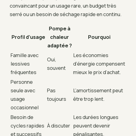
convaincant pour un usage rare, un budget très
serré ou un besoin de séchage rapide en continu.
Pompe à
Profil d’usage
chaleur
Pourquoi
adaptée ?
Famille avec
Les économies
Oui,
lessives
d’énergie compensent
souvent
fréquentes
mieux le prix d’achat.
Personne
seule avec
Pas
L’amortissement peut
usage
toujours
être trop lent.
occasionnel
Besoin de
Les durées longues
cycles rapides
À discuter
peuvent devenir
et successifs
pénalisantes.