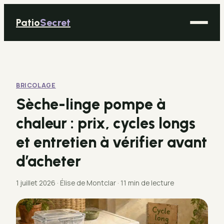
Patio
Secret
Maison
Bricolage
BRICOLAGE
Déco
Sèche-linge pompe à
Immobilier
chaleur : prix, cycles longs
Jardinage
et entretien à vérifier avant
d’acheter
1 juillet 2026
·
Élise de Montclar
·
11 min de lecture