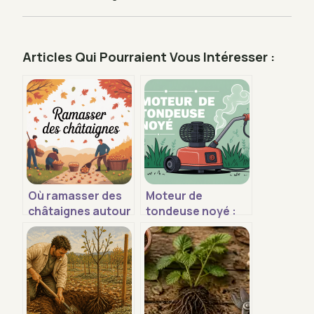
Articles Qui Pourraient Vous Intéresser :
Où ramasser des
Moteur de
châtaignes autour
tondeuse noyé :
de vous sans
temps d’attente,
perdre votre
gestes clés et
temps
erreurs à éviter