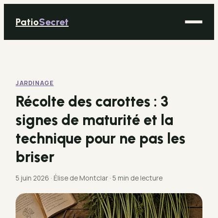
Patio
Secret
Maison
Bricolage
JARDINAGE
Déco
Récolte des carottes : 3
Immobilier
signes de maturité et la
Jardinage
technique pour ne pas les
briser
5 juin 2026
·
Élise de Montclar
·
5 min de lecture