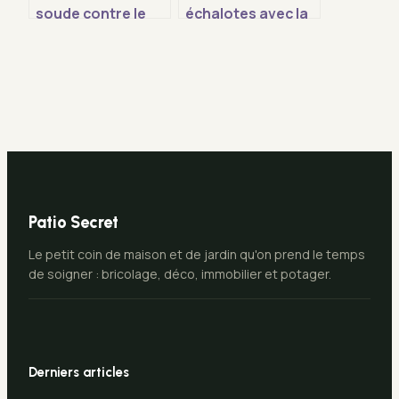
soude contre le
échalotes avec la
ver du poireau
lune : calendrier,
comment l’utiliser
variétés et
efficacement
techniques pour
une récolte
réussie
Patio Secret
Le petit coin de maison et de jardin qu'on prend le temps
de soigner : bricolage, déco, immobilier et potager.
Derniers articles