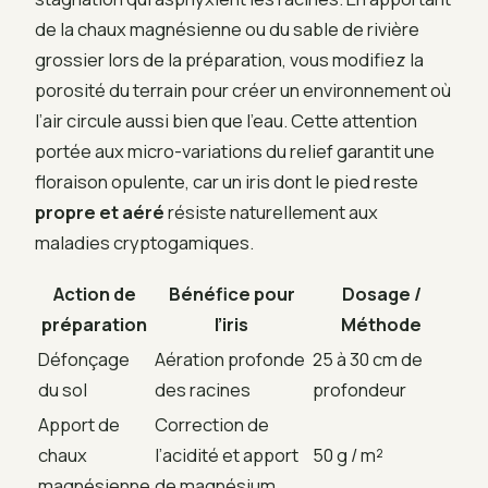
de la chaux magnésienne ou du sable de rivière
grossier lors de la préparation, vous modifiez la
porosité du terrain pour créer un environnement où
l’air circule aussi bien que l’eau. Cette attention
portée aux micro-variations du relief garantit une
floraison opulente, car un iris dont le pied reste
propre et aéré
résiste naturellement aux
maladies cryptogamiques.
Action de
Bénéfice pour
Dosage /
préparation
l’iris
Méthode
Défonçage
Aération profonde
25 à 30 cm de
du sol
des racines
profondeur
Apport de
Correction de
chaux
l’acidité et apport
50 g / m²
magnésienne
de magnésium