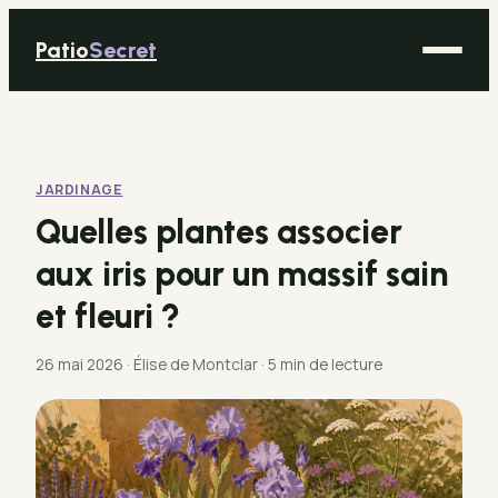
Patio
Secret
Maison
Bricolage
JARDINAGE
Déco
Quelles plantes associer
Immobilier
aux iris pour un massif sain
Jardinage
et fleuri ?
26 mai 2026
·
Élise de Montclar
·
5 min de lecture