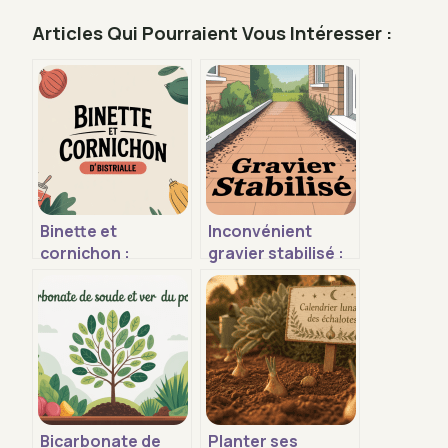
Articles Qui Pourraient Vous Intéresser :
Binette et
Inconvénient
cornichon :
gravier stabilisé :
comprendre la
ce qu’il faut
tendance, entre
vraiment savoir
restaurant et
avant de choisir
expression
Bicarbonate de
Planter ses