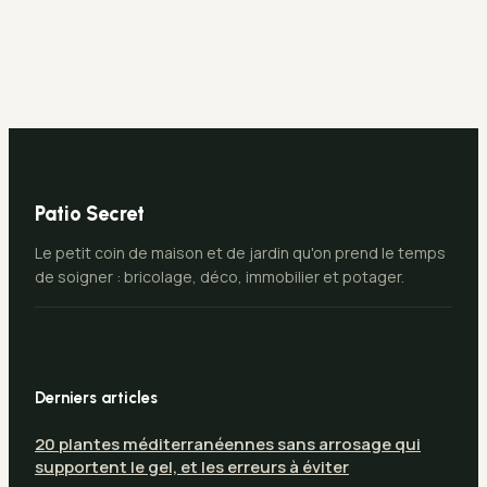
habitables sans
4 experts pour un
surélever votre
bâti éternel
maison ?
Patio Secret
Le petit coin de maison et de jardin qu'on prend le temps
de soigner : bricolage, déco, immobilier et potager.
Derniers articles
20 plantes méditerranéennes sans arrosage qui
supportent le gel, et les erreurs à éviter