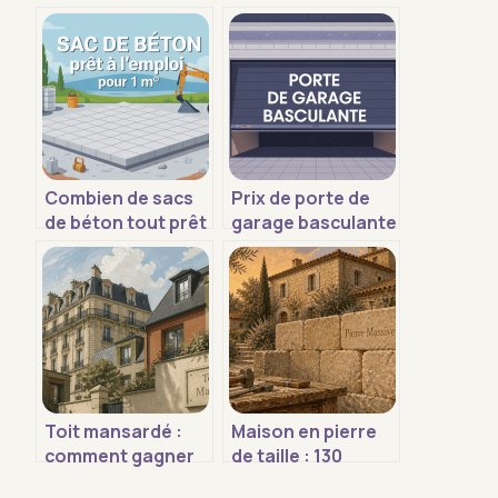
Combien de sacs
Prix de porte de
de béton tout prêt
garage basculante
pour 1 m² : calculs
: budgets, écarts
simples et
et bons choix
exemples
concrets
Toit mansardé :
Maison en pierre
comment gagner
de taille : 130
des mètres carrés
tonnes de roche et