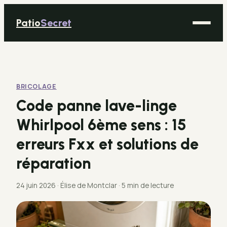
Patio
Secret
Maison
Bricolage
BRICOLAGE
Déco
Code panne lave-linge
Immobilier
Whirlpool 6ème sens : 15
Jardinage
erreurs Fxx et solutions de
réparation
24 juin 2026
·
Élise de Montclar
·
5 min de lecture