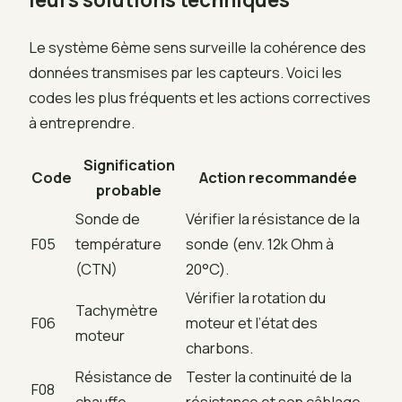
Le système 6ème sens surveille la cohérence des
données transmises par les capteurs. Voici les
codes les plus fréquents et les actions correctives
à entreprendre.
Signification
Code
Action recommandée
probable
Sonde de
Vérifier la résistance de la
F05
température
sonde (env. 12k Ohm à
(CTN)
20°C).
Vérifier la rotation du
Tachymètre
F06
moteur et l’état des
moteur
charbons.
Résistance de
Tester la continuité de la
F08
chauffe
résistance et son câblage.